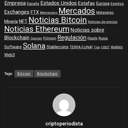
Empresa
Estados Unidos
Estafas
Europa
España
Eventos
Mercados
Exchanges
FTX
Metaverso
Memecoins
Noticias Bitcoin
NFT
Minería
Noticias de precios
Noticias Ethereum
Noticias sobre
Regulación
Blockchain
Polygon
Ripple
Rusia
Opinión
Solana
Software
Stablecoins
TERRA (LUNA)
Wallets
USDT
Tron
Web3
Tags:
Bitcoin
Blockchain
criptoperiodista