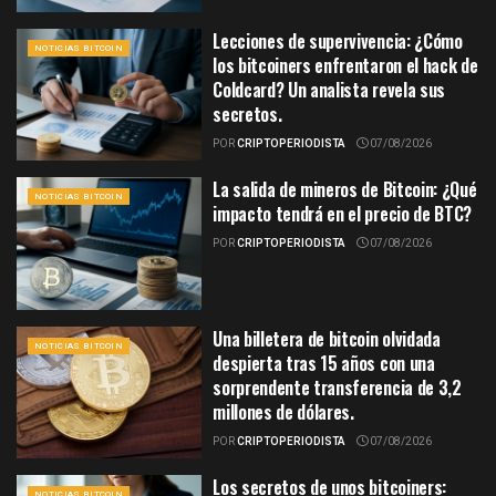
Lecciones de supervivencia: ¿Cómo
NOTICIAS BITCOIN
los bitcoiners enfrentaron el hack de
Coldcard? Un analista revela sus
secretos.
POR
CRIPTOPERIODISTA
07/08/2026
La salida de mineros de Bitcoin: ¿Qué
NOTICIAS BITCOIN
impacto tendrá en el precio de BTC?
POR
CRIPTOPERIODISTA
07/08/2026
Una billetera de bitcoin olvidada
NOTICIAS BITCOIN
despierta tras 15 años con una
sorprendente transferencia de 3,2
millones de dólares.
POR
CRIPTOPERIODISTA
07/08/2026
Los secretos de unos bitcoiners:
NOTICIAS BITCOIN