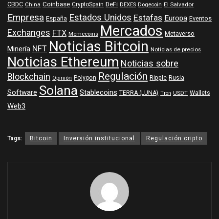
Coinbase
DeFi
CBDC
China
CryptoSpain
DEXES
Dogecoin
El Salvador
Empresa
Estados Unidos
Estafas
Europa
España
Eventos
Mercados
Exchanges
FTX
Metaverso
Memecoins
Noticias Bitcoin
NFT
Minería
Noticias de precios
Noticias Ethereum
Noticias sobre
Regulación
Blockchain
Polygon
Ripple
Rusia
Opinión
Solana
Software
Stablecoins
TERRA (LUNA)
Wallets
USDT
Tron
Web3
Tags:
Bitcoin
Inversión institucional
Regulación cripto