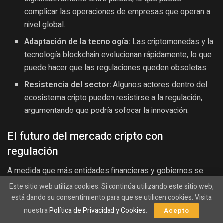
complicar las operaciones de empresas que operan a
nivel global.
Adaptación de la tecnología:
Las criptomonedas y la
tecnología blockchain evolucionan rápidamente, lo que
puede hacer que las regulaciones queden obsoletas.
Resistencia del sector:
Algunos actores dentro del
ecosistema cripto pueden resistirse a la regulación,
argumentando que podría sofocar la innovación.
El futuro del mercado cripto con
regulación
A medida que más entidades financieras y gobiernos se
involucran en la regulación del mercado de criptomonedas,
Este sitio web utiliza cookies. Si continúa utilizando este sitio web,
es probable que veamos un aumento en la adopción y la
está dando su consentimiento para que se utilicen cookies. Visita
legitimidad de estos activos. La clave para el futuro radica
nuestra
Política de Privacidad y Cookies
.
Acepto
en encontrar un equilibrio entre la regulación y la innovación.