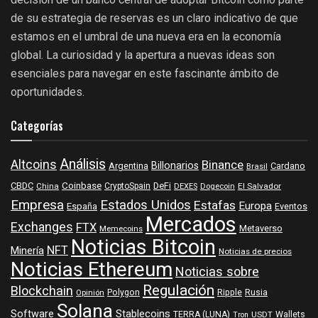
de su estrategia de reservas es un claro indicativo de que
estamos en el umbral de una nueva era en la economía
global. La curiosidad y la apertura a nuevas ideas son
esenciales para navegar en este fascinante ámbito de
oportunidades.
Categorías
Análisis
Altcoins
Binance
Billonarios
Argentina
Cardano
Brasil
Coinbase
DeFi
CBDC
China
CryptoSpain
DEXES
Dogecoin
El Salvador
Empresa
Estados Unidos
Estafas
Europa
España
Eventos
Mercados
Exchanges
FTX
Metaverso
Memecoins
Noticias Bitcoin
NFT
Minería
Noticias de precios
Noticias Ethereum
Noticias sobre
Regulación
Blockchain
Polygon
Ripple
Rusia
Opinión
Solana
Software
Stablecoins
TERRA (LUNA)
Wallets
USDT
Tron