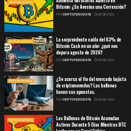
Aumento del Interés Abierto en
NOTICIAS BITCOIN
Bitcoin: ¿Se Avecina una Corrección?
POR
CRIPTOPERIODISTA
09/08/2026
La sorprendente caída del 63% de
NOTICIAS BITCOIN
Bitcoin Cash en un año: ¿qué nos
depara agosto de 2026?
POR
CRIPTOPERIODISTA
09/08/2026
¿Se acerca el fin del mercado bajista
NOTICIAS BITCOIN
de criptomonedas? Las ballenas
hacen sus apuestas.
POR
CRIPTOPERIODISTA
09/08/2026
Las Ballenas de Bitcoin Acumulan
NOTICIAS BITCOIN
Activos Durante 5 Días Mientras BTC