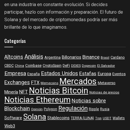
en una industria en constante evolución. Si decides
participar, hazlo con información y preparación. El futuro de
Solana y del mercado de criptomonedas podría ser más
brillante de lo que imaginamos.
Categorías
Análisis
Altcoins
Binance
Billonarios
Argentina
Cardano
Brasil
Coinbase
DeFi
CBDC
China
CryptoSpain
DEXES
Dogecoin
El Salvador
Empresa
Estados Unidos
Estafas
Europa
España
Eventos
Mercados
Exchanges
FTX
Metaverso
Memecoins
Noticias Bitcoin
NFT
Minería
Noticias de precios
Noticias Ethereum
Noticias sobre
Regulación
Blockchain
Polygon
Ripple
Rusia
Opinión
Solana
Software
Stablecoins
TERRA (LUNA)
Wallets
USDT
Tron
Web3