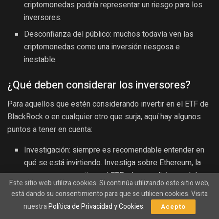
criptomonedas podría representar un riesgo para los
inversores.
Desconfianza del público: muchos todavía ven las
criptomonedas como una inversión riesgosa e
inestable.
¿Qué deben considerar los inversores?
Para aquellos que estén considerando invertir en el ETF de
BlackRock o en cualquier otro que surja, aquí hay algunos
puntos a tener en cuenta:
Investigación: siempre es recomendable entender en
qué se está invirtiendo. Investiga sobre Ethereum, la
empresa que gestiona el ETF y las condiciones del
Este sitio web utiliza cookies. Si continúa utilizando este sitio web,
mercado.
está dando su consentimiento para que se utilicen cookies. Visita
Riesgo: considera cuánto estás dispuesto a arriesgar
nuestra
Política de Privacidad y Cookies
.
Acepto
en un activo que puede ser volátil.