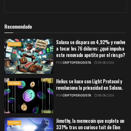
Recomendado
Solana se dispara un 4,92% y vuelve
SOLANA
a tocar los 76 dólares: ¿qué impulsa
este renovado apetito por el riesgo?
POR
CRIPTOPERIODISTA
09/08/2026
Helius se hace con Light Protocol y
SOLANA
revoluciona la privacidad en Solana.
POR
CRIPTOPERIODISTA
08/08/2026
Jimothy, la memecoin que explota un
SOLANA
331% tras un curioso tuit de Elon