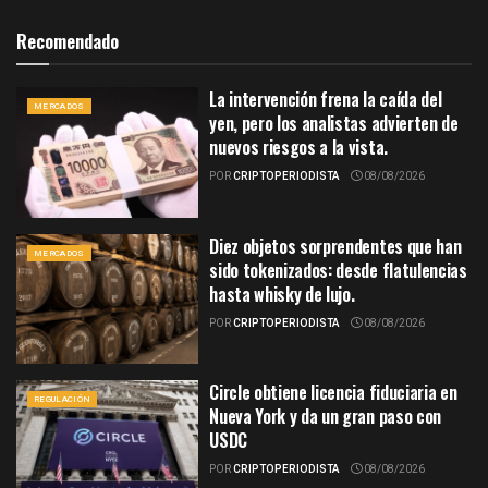
Recomendado
La intervención frena la caída del
MERCADOS
yen, pero los analistas advierten de
nuevos riesgos a la vista.
POR
CRIPTOPERIODISTA
08/08/2026
Diez objetos sorprendentes que han
MERCADOS
sido tokenizados: desde flatulencias
hasta whisky de lujo.
POR
CRIPTOPERIODISTA
08/08/2026
Circle obtiene licencia fiduciaria en
REGULACIÓN
Nueva York y da un gran paso con
USDC
POR
CRIPTOPERIODISTA
08/08/2026