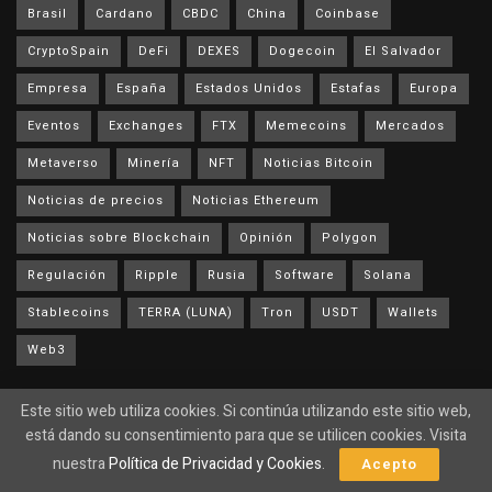
Brasil
Cardano
CBDC
China
Coinbase
CryptoSpain
DeFi
DEXES
Dogecoin
El Salvador
Empresa
España
Estados Unidos
Estafas
Europa
Eventos
Exchanges
FTX
Memecoins
Mercados
Metaverso
Minería
NFT
Noticias Bitcoin
Noticias de precios
Noticias Ethereum
Noticias sobre Blockchain
Opinión
Polygon
Regulación
Ripple
Rusia
Software
Solana
Stablecoins
TERRA (LUNA)
Tron
USDT
Wallets
Web3
Este sitio web utiliza cookies. Si continúa utilizando este sitio web,
Nosotros
está dando su consentimiento para que se utilicen cookies. Visita
Contactar
nuestra
Política de Privacidad y Cookies
.
Acepto