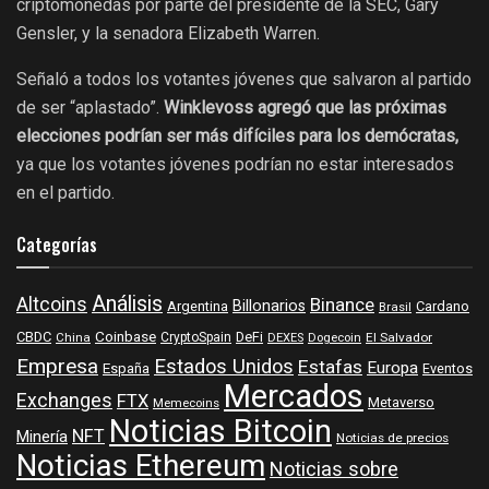
criptomonedas por parte del presidente de la SEC, Gary
Gensler, y la senadora Elizabeth Warren.
Señaló a todos los votantes jóvenes que salvaron al partido
de ser “aplastado”.
Winklevoss agregó que las próximas
elecciones podrían ser más difíciles para los demócratas,
ya que los votantes jóvenes podrían no estar interesados ​​
en el partido.
Categorías
Análisis
Altcoins
Binance
Billonarios
Argentina
Cardano
Brasil
Coinbase
DeFi
CBDC
China
CryptoSpain
DEXES
Dogecoin
El Salvador
Empresa
Estados Unidos
Estafas
Europa
España
Eventos
Mercados
Exchanges
FTX
Metaverso
Memecoins
Noticias Bitcoin
NFT
Minería
Noticias de precios
Noticias Ethereum
Noticias sobre