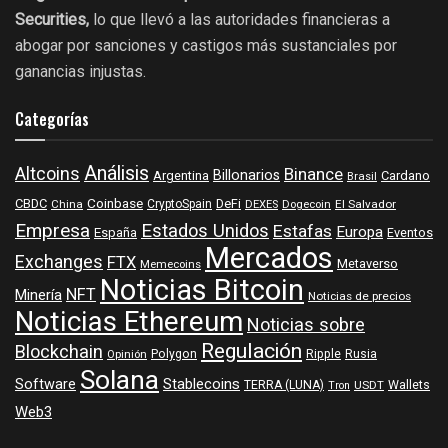
Securities,
lo que llevó a las autoridades financieras a
abogar por sanciones y castigos más sustanciales por
ganancias injustas.
Categorías
Análisis
Altcoins
Binance
Billonarios
Argentina
Cardano
Brasil
Coinbase
DeFi
CBDC
China
CryptoSpain
DEXES
Dogecoin
El Salvador
Empresa
Estados Unidos
Estafas
Europa
España
Eventos
Mercados
Exchanges
FTX
Metaverso
Memecoins
Noticias Bitcoin
NFT
Minería
Noticias de precios
Noticias Ethereum
Noticias sobre
Regulación
Blockchain
Polygon
Ripple
Rusia
Opinión
Solana
Software
Stablecoins
TERRA (LUNA)
Wallets
USDT
Tron
Web3