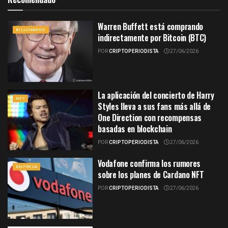
Warren Buffett está comprando
BILLONARIOS
indirectamente por Bitcoin (BTC)
POR
CRIPTOPERIODISTA
27/06/2026
La aplicación del concierto de Harry
NFT
Styles lleva a sus fans más allá de
One Direction con recompensas
basadas en blockchain
POR
CRIPTOPERIODISTA
27/06/2026
Vodafone confirma los rumores
EMPRESA
sobre los planes de Cardano NFT
POR
CRIPTOPERIODISTA
27/06/2026