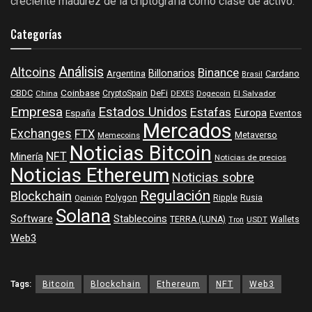
creciente madurez de la criptografía como clase de activo.
Categorías
Análisis
Altcoins
Binance
Billonarios
Argentina
Cardano
Brasil
Coinbase
DeFi
CBDC
China
CryptoSpain
DEXES
Dogecoin
El Salvador
Empresa
Estados Unidos
Estafas
Europa
España
Eventos
Mercados
Exchanges
FTX
Metaverso
Memecoins
Noticias Bitcoin
NFT
Minería
Noticias de precios
Noticias Ethereum
Noticias sobre
Regulación
Blockchain
Polygon
Ripple
Rusia
Opinión
Solana
Software
Stablecoins
TERRA (LUNA)
Wallets
USDT
Tron
Web3
Tags:
Bitcoin
Blockchain
Ethereum
NFT
Web3