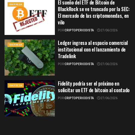
El sueño del ETF de Bitcoin de
EMPRESA
BlackRock se ve truncado por la SEC:
El mercado de las criptomonedas, en
vilo
POR
CRIPTOPERIODISTA
27/06/2026
Ledger ingresa al espacio comercial
EMPRESA
institucional con el lanzamiento de
Tradelink
POR
CRIPTOPERIODISTA
27/06/2026
Fidelity podría ser el próximo en
EMPRESA
solicitar un ETF de bitcoin al contado
POR
CRIPTOPERIODISTA
27/06/2026