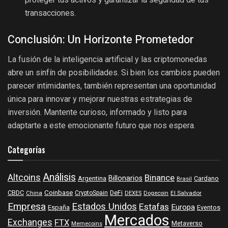
proteger tus activos y garantizar la seguridad de tus
transacciones.
Conclusión: Un Horizonte Prometedor
La fusión de la inteligencia artificial y las criptomonedas
abre un sinfín de posibilidades. Si bien los cambios pueden
parecer intimidantes, también representan una oportunidad
única para innovar y mejorar nuestras estrategias de
inversión. Mantente curioso, informado y listo para
adaptarte a este emocionante futuro que nos espera.
Categorías
Análisis
Altcoins
Binance
Billonarios
Argentina
Cardano
Brasil
Coinbase
DeFi
CBDC
China
CryptoSpain
DEXES
Dogecoin
El Salvador
Empresa
Estados Unidos
Estafas
Europa
España
Eventos
Mercados
Exchanges
FTX
Metaverso
Memecoins