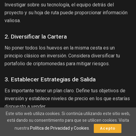
Investigar sobre su tecnología, el equipo detrás del
proyecto y su hoja de ruta puede proporcionar información
valiosa.
2. Diversificar la Cartera
No poner todos los huevos en la misma cesta es un
principio clásico en inversión. Considera diversificar tu
portafolio de criptomonedas para mitigar riesgos.
3. Establecer Estrategias de Salida
Es importante tener un plan claro. Define tus objetivos de
inversión y establece niveles de precio en los que estarías
dispuesto a vender.
Este sitio web utiliza cookies. Si continúa utilizando este sitio web,
El Futuro de Solana
está dando su consentimiento para que se utilicen cookies. Visita
nuestra
Política de Privacidad y Cookies
.
Acepto
A pesar de los desafíos actuales, es esencial recordar que