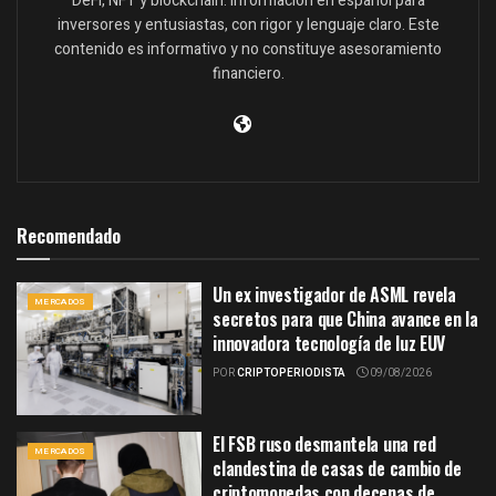
DeFi, NFT y blockchain. Información en español para
inversores y entusiastas, con rigor y lenguaje claro. Este
contenido es informativo y no constituye asesoramiento
financiero.
Recomendado
Un ex investigador de ASML revela
MERCADOS
secretos para que China avance en la
innovadora tecnología de luz EUV
POR
CRIPTOPERIODISTA
09/08/2026
El FSB ruso desmantela una red
MERCADOS
clandestina de casas de cambio de
criptomonedas con decenas de