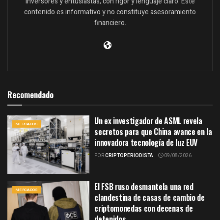
inversores y entusiastas, con rigor y lenguaje claro. Este
contenido es informativo y no constituye asesoramiento
financiero.
Recomendado
Un ex investigador de ASML revela
MERCADOS
secretos para que China avance en la
innovadora tecnología de luz EUV
POR
CRIPTOPERIODISTA
09/08/2026
El FSB ruso desmantela una red
MERCADOS
clandestina de casas de cambio de
criptomonedas con decenas de
detenidos.