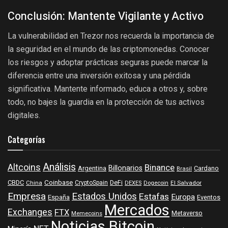
Conclusión: Mantente Vigilante y Activo
La vulnerabilidad en Trezor nos recuerda la importancia de
la seguridad en el mundo de las criptomonedas. Conocer
los riesgos y adoptar prácticas seguras puede marcar la
diferencia entre una inversión exitosa y una pérdida
significativa. Mantente informado, educa a otros y, sobre
todo, no bajes la guardia en la protección de tus activos
digitales.
Categorías
Análisis
Altcoins
Binance
Billonarios
Argentina
Cardano
Brasil
Coinbase
DeFi
CBDC
China
CryptoSpain
DEXES
Dogecoin
El Salvador
Empresa
Estados Unidos
Estafas
Europa
España
Eventos
Mercados
Exchanges
FTX
Metaverso
Memecoins
Noticias Bitcoin