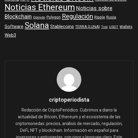
Noticias Ethereum
Noticias sobre
Regulación
Blockchain
Polygon
Ripple
Rusia
Opinión
Solana
Software
Stablecoins
TERRA (LUNA)
Wallets
USDT
Tron
Web3
criptoperiodista
Redacción de CriptoPeriódico. Cubrimos a diario la
actualidad de Bitcoin, Ethereum y el ecosistema de las
criptomonedas: precios, análisis de mercado, regulación,
DeFi, NFT y blockchain. Información en español para
inversores y entusiastas, con rigor y lenguaje claro. Este