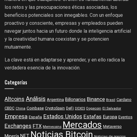
los retos y las preocupaciones éticas asociadas, los
beneficios potenciales son innegables. Con un enfoque
proactivo y consciente, empresas y empleados pueden
navegar juntos hacia un futuro donde la inteligencia artificial
y la creatividad humana coexistan y se potencien
mutuamente.
La clave está en adaptarse y aprender, y en ello radica la
verdadera esencia de la innovación.
Categorías
Análisis
Altcoins
Binance
Billonarios
Argentina
Cardano
Brasil
Coinbase
DeFi
CBDC
China
CryptoSpain
DEXES
Dogecoin
El Salvador
Empresa
Estados Unidos
Estafas
Europa
España
Eventos
Mercados
Exchanges
FTX
Metaverso
Memecoins
Noticias Bitcoin
NFT
Minería
Noticias de precios