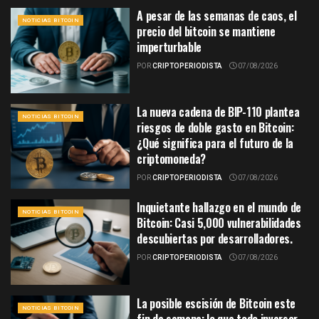
A pesar de las semanas de caos, el
NOTICIAS BITCOIN
precio del bitcoin se mantiene
imperturbable
POR
CRIPTOPERIODISTA
07/08/2026
La nueva cadena de BIP-110 plantea
NOTICIAS BITCOIN
riesgos de doble gasto en Bitcoin:
¿Qué significa para el futuro de la
criptomoneda?
POR
CRIPTOPERIODISTA
07/08/2026
Inquietante hallazgo en el mundo de
NOTICIAS BITCOIN
Bitcoin: Casi 5,000 vulnerabilidades
descubiertas por desarrolladores.
POR
CRIPTOPERIODISTA
07/08/2026
La posible escisión de Bitcoin este
NOTICIAS BITCOIN
fin de semana: lo que todo inversor