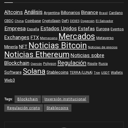
Análisis
Altcoins
Binance
Billonarios
Argentina
Cardano
Brasil
Coinbase
DeFi
CBDC
China
CryptoSpain
DEXES
Dogecoin
El Salvador
Empresa
Estados Unidos
Estafas
Europa
España
Eventos
Mercados
Exchanges
FTX
Metaverso
Memecoins
Noticias Bitcoin
NFT
Minería
Noticias de precios
Noticias Ethereum
Noticias sobre
Regulación
Blockchain
Polygon
Ripple
Rusia
Opinión
Solana
Software
Stablecoins
TERRA (LUNA)
Wallets
USDT
Tron
Web3
Tags:
Blockchain
Inversión institucional
Regulación cripto
Stablecoins