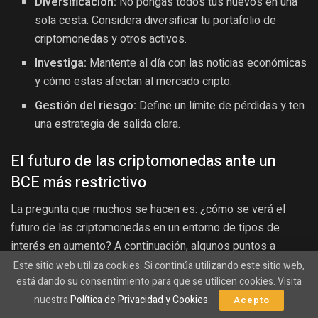
Diversificación:
No pongas todos tus huevos en una
sola cesta. Considera diversificar tu portafolio de
criptomonedas y otros activos.
Investiga:
Mantente al día con las noticias económicas
y cómo estas afectan al mercado cripto.
Gestión del riesgo:
Define un límite de pérdidas y ten
una estrategia de salida clara.
El futuro de las criptomonedas ante un
BCE más restrictivo
La pregunta que muchos se hacen es: ¿cómo se verá el
futuro de las criptomonedas en un entorno de tipos de
interés en aumento? A continuación, algunos puntos a
considerar:
Este sitio web utiliza cookies. Si continúa utilizando este sitio web,
está dando su consentimiento para que se utilicen cookies. Visita
Adaptación del mercado:
El mercado cripto ha
nuestra
Política de Privacidad y Cookies
.
Acepto
demostrado ser resiliente y se adapta a las