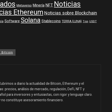
ados
Noticias
NFT
Minería
Metaverso
cias Ethereum
Noticias sobre Blockchain
Solana
Software
Stablecoins
sia
TERRA (LUNA)
USDT
Tron
 Bitcoin
ubrimos a diario la actualidad de Bitcoin, Ethereum y el
: precios, análisis de mercado, regulación, DeFi, NFT y
ol para inversores y entusiastas, con rigor y lenguaje claro.
y no constituye asesoramiento financiero.