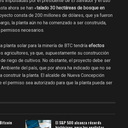
es impulsadas por el presidente de El Salvador y el uso
asta ahora se han «
talado 30 hectáreas de bosque en
proyecto consta de 200 millones de dólares, que ya fueron
argo, la planta aún no ha comenzado a ser construida,
s permisos necesarios.
a planta solar para la minería de BTC tendría
efectos
s agricultores, ya que, supuestamente su construcción
 de riego de cultivos. No obstante, el proyecto debe ser
 Ambiente del país, que por ahora ha indicado que no se
a construir la planta. El alcalde de Nueva Concepción
e el permiso sea autorizado para que la planta pueda ser
 Bitcoin
El S&P 500 alcanza récords
históricos, pero los analistas