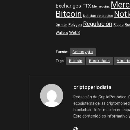
Merc
Exchanges
FTX
Memecoins
Bitcoin
Noti
Noticias de precios
Regulación
Polygon
Ripple
Ru
Opinión
Web3
Wallets
Fuente:
Beincrypto
Tags:
Bitcoin
Blockchain
Minería
criptoperiodista
Redacción de CriptoPeriódico. C
ecosistema de las criptomonedas
blockchain. Información en españ
Este contenido es informativo 