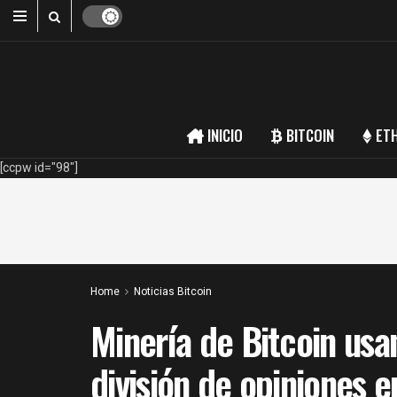
INICIO
BITCOIN
ET
[ccpw id="98"]
Home
Noticias Bitcoin
Minería de Bitcoin usa
división de opiniones e