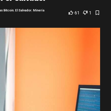
as Bitcoin
,
El Salvador
,
Minería
61
1