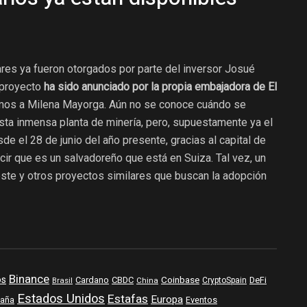
ares ya fueron otorgados por parte del inversor Josué
 proyecto
ha sido anunciado por la propia embajadora de El
mos a Milena Mayorga. Aún no se conoce cuándo se
sta inmensa planta de minería, pero, supuestamente ya el
de el 28 de junio del año presente, gracias al capital de
r que es un salvadoreño que está en Suiza. Tal vez, un
este y otros proyectos similares que buscan la adopción
Binance
os
Coinbase
DeFi
Cardano
CBDC
Brasil
China
CryptoSpain
Estados Unidos
Estafas
Europa
aña
Eventos