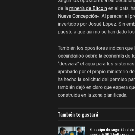
Según los opositores a las decision
de la
minería de Bitcoin
en el país, h
Nueva Concepción
«. Al parecer, el 
invertidos por Josué López. Sin emb
puesto a que aún no se han dado lo
También los opositores indican que l
secundarios sobre la economía
de lo
“
desviará
” el agua para los sistemas
aprobado por el propio ministerio de
ha hecho la solicitud del permiso par
también dejó en claro que espera qu
construida en la zona planificada.
También te gustará
El equipo de seguridad de
revela 5,000 hallazgos