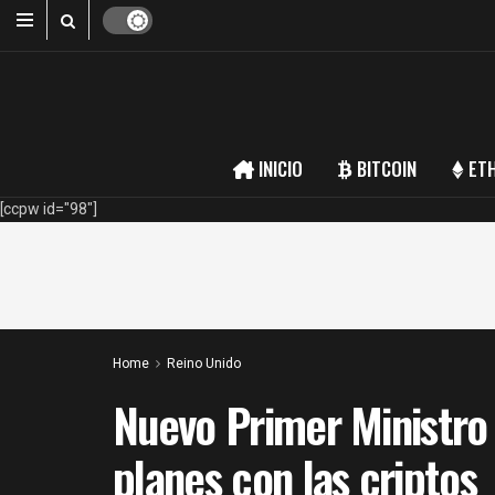
INICIO
BITCOIN
ET
[ccpw id="98"]
Home
Reino Unido
Nuevo Primer Ministro
planes con las criptos