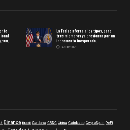
ente
La Fed se aferra a los tipos, pero
cional
tres miembros ya presionan por un
egram,
incremento inesperado.
06/08/2026
Binance
os
Coinbase
DeFi
Cardano
CBDC
Brasil
China
CryptoSpain