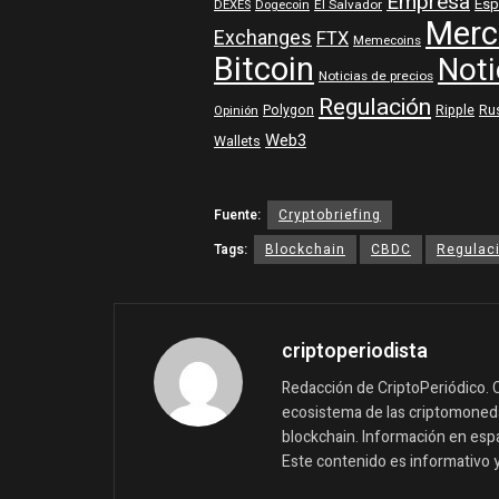
Empresa
Esp
DEXES
Dogecoin
El Salvador
Merc
Exchanges
FTX
Memecoins
Bitcoin
Noti
Noticias de precios
Regulación
Polygon
Ripple
Ru
Opinión
Web3
Wallets
Fuente:
Cryptobriefing
Tags:
Blockchain
CBDC
Regulaci
criptoperiodista
Redacción de CriptoPeriódico. C
ecosistema de las criptomonedas
blockchain. Información en españ
Este contenido es informativo 