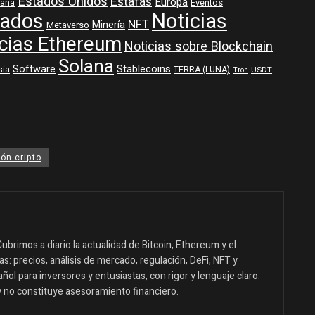
Estados Unidos
Estafas
Europa
aña
Eventos
ados
Noticias
NFT
Minería
Metaverso
cias Ethereum
Noticias sobre Blockchain
Solana
Software
Stablecoins
sia
TERRA (LUNA)
USDT
Tron
ón cripto
ubrimos a diario la actualidad de Bitcoin, Ethereum y el
: precios, análisis de mercado, regulación, DeFi, NFT y
ol para inversores y entusiastas, con rigor y lenguaje claro.
y no constituye asesoramiento financiero.