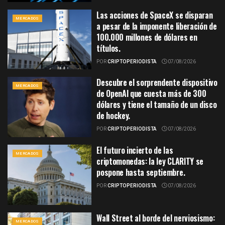
Las acciones de SpaceX se disparan
MERCADOS
a pesar de la imponente liberación de
100.000 millones de dólares en
títulos.
POR
CRIPTOPERIODISTA
07/08/2026
Descubre el sorprendente dispositivo
MERCADOS
de OpenAI que cuesta más de 300
dólares y tiene el tamaño de un disco
de hockey.
POR
CRIPTOPERIODISTA
07/08/2026
El futuro incierto de las
MERCADOS
criptomonedas: la ley CLARITY se
pospone hasta septiembre.
POR
CRIPTOPERIODISTA
07/08/2026
Wall Street al borde del nerviosismo:
MERCADOS