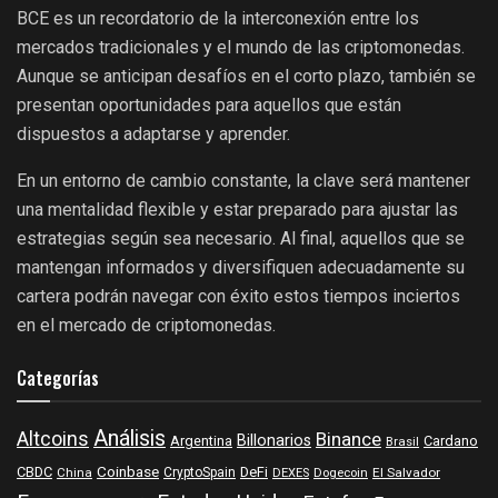
BCE es un recordatorio de la interconexión entre los
mercados tradicionales y el mundo de las criptomonedas.
Aunque se anticipan desafíos en el corto plazo, también se
presentan oportunidades para aquellos que están
dispuestos a adaptarse y aprender.
En un entorno de cambio constante, la clave será mantener
una mentalidad flexible y estar preparado para ajustar las
estrategias según sea necesario. Al final, aquellos que se
mantengan informados y diversifiquen adecuadamente su
cartera podrán navegar con éxito estos tiempos inciertos
en el mercado de criptomonedas.
Categorías
Análisis
Altcoins
Binance
Billonarios
Argentina
Cardano
Brasil
Coinbase
DeFi
CBDC
China
CryptoSpain
DEXES
Dogecoin
El Salvador