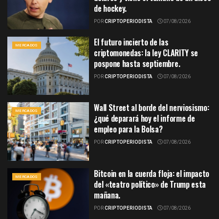
de hockey.
POR
CRIPTOPERIODISTA
07/08/2026
El futuro incierto de las
MERCADOS
criptomonedas: la ley CLARITY se
pospone hasta septiembre.
POR
CRIPTOPERIODISTA
07/08/2026
Wall Street al borde del nerviosismo:
MERCADOS
¿qué deparará hoy el informe de
empleo para la Bolsa?
POR
CRIPTOPERIODISTA
07/08/2026
Bitcoin en la cuerda floja: el impacto
MERCADOS
del «teatro político» de Trump esta
mañana.
POR
CRIPTOPERIODISTA
07/08/2026