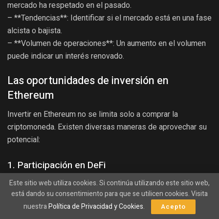
mercado ha respetado en el pasado.
– **Tendencias**: Identificar si el mercado está en una fase
alcista o bajista.
– **Volumen de operaciones**: Un aumento en el volumen
puede indicar un interés renovado.
Las oportunidades de inversión en
Ethereum
Invertir en Ethereum no se limita solo a comprar la
criptomoneda. Existen diversas maneras de aprovechar su
potencial:
1. Participación en DeFi
Este sitio web utiliza cookies. Si continúa utilizando este sitio web,
Las plataformas DeFi permiten a los usuarios prestar, pedir
está dando su consentimiento para que se utilicen cookies. Visita
prestado y ganar intereses sobre su Ethereum. Esto no
nuestra
Política de Privacidad y Cookies
.
Acepto
solo genera rendimientos pasivos, sino que también