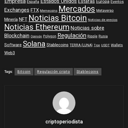
Empresa
Estados Unidos
Estafas
Europa
España
Eventos
Mercados
Exchanges
FTX
Metaverso
Memecoins
Noticias Bitcoin
NFT
Minería
Noticias de precios
Noticias Ethereum
Noticias sobre
Regulación
Blockchain
Polygon
Ripple
Rusia
Opinión
Solana
Software
Stablecoins
TERRA (LUNA)
Wallets
USDT
Tron
Web3
Tags:
Bitcoin
Regulación cripto
Stablecoins
criptoperiodista