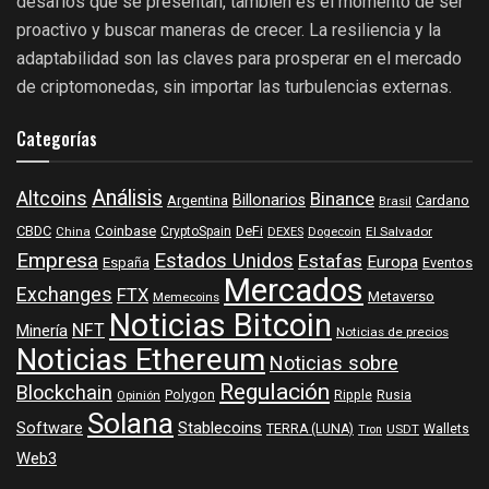
desafíos que se presentan, también es el momento de ser
proactivo y buscar maneras de crecer. La resiliencia y la
adaptabilidad son las claves para prosperar en el mercado
de criptomonedas, sin importar las turbulencias externas.
Categorías
Análisis
Altcoins
Binance
Billonarios
Argentina
Cardano
Brasil
Coinbase
DeFi
CBDC
China
CryptoSpain
DEXES
Dogecoin
El Salvador
Empresa
Estados Unidos
Estafas
Europa
España
Eventos
Mercados
Exchanges
FTX
Metaverso
Memecoins
Noticias Bitcoin
NFT
Minería
Noticias de precios
Noticias Ethereum
Noticias sobre
Regulación
Blockchain
Polygon
Ripple
Rusia
Opinión
Solana
Software
Stablecoins
TERRA (LUNA)
Wallets
USDT
Tron
Web3