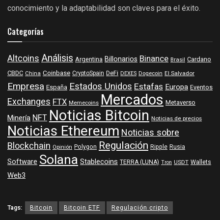
conocimiento y la adaptabilidad son claves para el éxito.
Categorías
Análisis
Altcoins
Binance
Billonarios
Argentina
Cardano
Brasil
Coinbase
DeFi
CBDC
China
CryptoSpain
DEXES
Dogecoin
El Salvador
Empresa
Estados Unidos
Estafas
Europa
España
Eventos
Mercados
Exchanges
FTX
Metaverso
Memecoins
Noticias Bitcoin
NFT
Minería
Noticias de precios
Noticias Ethereum
Noticias sobre
Regulación
Blockchain
Polygon
Ripple
Rusia
Opinión
Solana
Software
Stablecoins
TERRA (LUNA)
Wallets
USDT
Tron
Web3
Tags:
Bitcoin
Bitcoin ETF
Regulación cripto