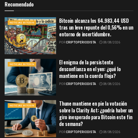
Recomendado
Bitcoin alcanza los 64.983,44 USD
NOTICIAS BITCOIN
tras un leve repunte del 0,56% en un
entorno de incertidumbre.
POR
CRIPTOPERIODISTA
08/08/2026
El enigma de la persistente
NOTICIAS BITCOIN
desconfianza en el yen: ¿qué lo
mantiene en la cuerda floja?
POR
CRIPTOPERIODISTA
08/08/2026
Thune mantiene en pie la votación
NOTICIAS BITCOIN
sobre la Clarity Act: ¿podría haber un
giro inesperado para Bitcoin este fin
de semana?
POR
CRIPTOPERIODISTA
08/08/2026