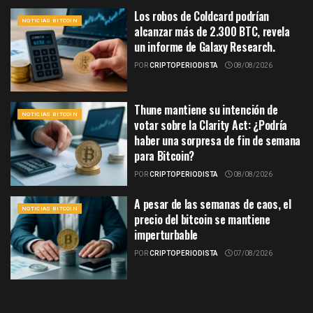
Los robos de Coldcard podrían
NOTICIAS BITCOIN
alcanzar más de 2.300 BTC, revela
un informe de Galaxy Research.
POR
CRIPTOPERIODISTA
08/08/2026
Thune mantiene su intención de
NOTICIAS BITCOIN
votar sobre la Clarity Act: ¿Podría
haber una sorpresa de fin de semana
para Bitcoin?
POR
CRIPTOPERIODISTA
08/08/2026
A pesar de las semanas de caos, el
NOTICIAS BITCOIN
precio del bitcoin se mantiene
imperturbable
POR
CRIPTOPERIODISTA
07/08/2026