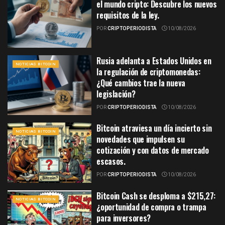
el mundo cripto: Descubre los nuevos
requisitos de la ley.
POR
CRIPTOPERIODISTA
10/08/2026
Rusia adelanta a Estados Unidos en
NOTICIAS BITCOIN
la regulación de criptomonedas:
¿Qué cambios trae la nueva
legislación?
POR
CRIPTOPERIODISTA
10/08/2026
Bitcoin atraviesa un día incierto sin
NOTICIAS BITCOIN
novedades que impulsen su
cotización y con datos de mercado
escasos.
POR
CRIPTOPERIODISTA
10/08/2026
Bitcoin Cash se desploma a $215,27:
NOTICIAS BITCOIN
¿oportunidad de compra o trampa
para inversores?