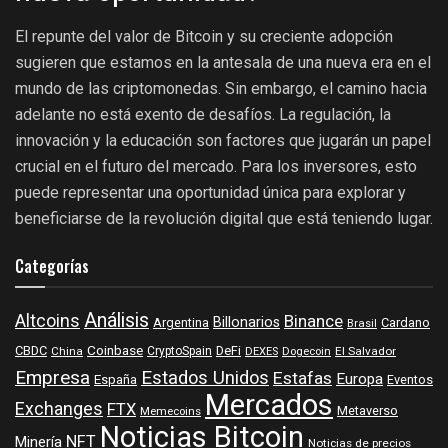
El repunte del valor de Bitcoin y su creciente adopción
sugieren que estamos en la antesala de una nueva era en el
mundo de las criptomonedas. Sin embargo, el camino hacia
adelante no está exento de desafíos. La regulación, la
innovación y la educación son factores que jugarán un papel
crucial en el futuro del mercado. Para los inversores, esto
puede representar una oportunidad única para explorar y
beneficiarse de la revolución digital que está teniendo lugar.
Categorías
Análisis
Altcoins
Binance
Billonarios
Argentina
Cardano
Brasil
Coinbase
DeFi
CBDC
China
CryptoSpain
DEXES
Dogecoin
El Salvador
Empresa
Estados Unidos
Estafas
Europa
España
Eventos
Mercados
Exchanges
FTX
Metaverso
Memecoins
Noticias Bitcoin
NFT
Minería
Noticias de precios