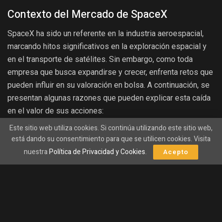
Contexto del Mercado de SpaceX
SpaceX ha sido un referente en la industria aeroespacial,
marcando hitos significativos en la exploración espacial y
en el transporte de satélites. Sin embargo, como toda
empresa que busca expandirse y crecer, enfrenta retos que
pueden influir en su valoración en bolsa. A continuación, se
presentan algunas razones que pueden explicar esta caída
en el valor de sus acciones:
Este sitio web utiliza cookies. Si continúa utilizando este sitio web,
También te gustará
está dando su consentimiento para que se utilicen cookies. Visita
nuestra
Política de Privacidad y Cookies
.
Acepto
Berkshire Hathaway inicia una nueva era de
inversiones multimillonarias sin Warren Buffett al
mando.
10/08/2026
Los bancos centrales entran en una nueva carrera:
China adquiere 20 toneladas de oro en solo un mes.