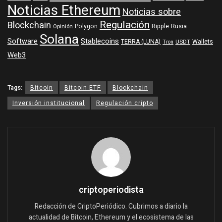
Noticias Ethereum
Noticias sobre
Regulación
Blockchain
Polygon
Ripple
Rusia
Opinión
Solana
Software
Stablecoins
TERRA (LUNA)
Wallets
USDT
Tron
Web3
Tags:
Bitcoin
Bitcoin ETF
Blockchain
Inversión institucional
Regulación cripto
criptoperiodista
Redacción de CriptoPeriódico. Cubrimos a diario la
actualidad de Bitcoin, Ethereum y el ecosistema de las