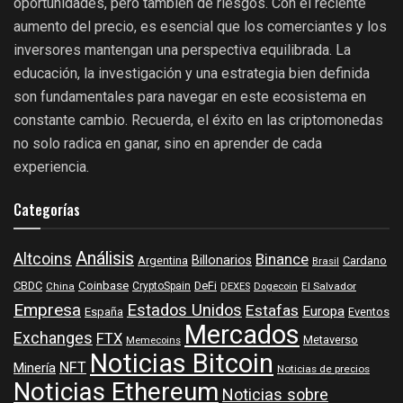
oportunidades, pero también de riesgos. Con el reciente
aumento del precio, es esencial que los comerciantes y los
inversores mantengan una perspectiva equilibrada. La
educación, la investigación y una estrategia bien definida
son fundamentales para navegar en este ecosistema en
constante cambio. Recuerda, el éxito en las criptomonedas
no solo radica en ganar, sino en aprender de cada
experiencia.
Categorías
Análisis
Altcoins
Binance
Billonarios
Argentina
Cardano
Brasil
Coinbase
DeFi
CBDC
China
CryptoSpain
DEXES
Dogecoin
El Salvador
Empresa
Estados Unidos
Estafas
Europa
España
Eventos
Mercados
Exchanges
FTX
Metaverso
Memecoins
Noticias Bitcoin
NFT
Minería
Noticias de precios
Noticias Ethereum
Noticias sobre