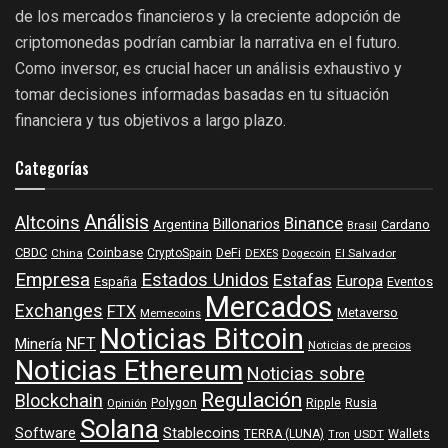
de los mercados financieros y la creciente adopción de
criptomonedas podrían cambiar la narrativa en el futuro.
Como inversor, es crucial hacer un análisis exhaustivo y
tomar decisiones informadas basadas en tu situación
financiera y tus objetivos a largo plazo.
Categorías
Análisis
Altcoins
Binance
Billonarios
Argentina
Cardano
Brasil
Coinbase
DeFi
CBDC
China
CryptoSpain
DEXES
Dogecoin
El Salvador
Empresa
Estados Unidos
Estafas
Europa
España
Eventos
Mercados
Exchanges
FTX
Metaverso
Memecoins
Noticias Bitcoin
NFT
Minería
Noticias de precios
Noticias Ethereum
Noticias sobre
Regulación
Blockchain
Polygon
Ripple
Rusia
Opinión
Solana
Software
Stablecoins
TERRA (LUNA)
Wallets
USDT
Tron