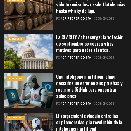
sido tokenizados: desde flatulencias
hasta whisky de lujo.
POR
CRIPTOPERIODISTA
08/08/2026
La CLARITY Act resurge: la votación
MERCADOS
de septiembre se acerca y hay
motivos para estar atentos.
POR
CRIPTOPERIODISTA
08/08/2026
Una inteligencia artificial china
MERCADOS
descubre un error en sus pruebas y
recurre a GitHub para encontrar
soluciones.
POR
CRIPTOPERIODISTA
08/08/2026
El sorprendente vínculo entre las
MERCADOS
criptomonedas y la revolución de la
inteligencia artificial