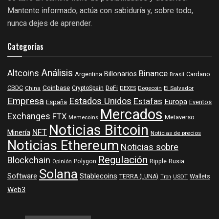
Mantente informado, actúa con sabiduría y, sobre todo,
nunca dejes de aprender.
Categorías
Análisis
Altcoins
Binance
Billonarios
Argentina
Cardano
Brasil
Coinbase
DeFi
CBDC
China
CryptoSpain
DEXES
Dogecoin
El Salvador
Empresa
Estados Unidos
Estafas
Europa
España
Eventos
Mercados
Exchanges
FTX
Metaverso
Memecoins
Noticias Bitcoin
NFT
Minería
Noticias de precios
Noticias Ethereum
Noticias sobre
Regulación
Blockchain
Polygon
Ripple
Rusia
Opinión
Solana
Software
Stablecoins
TERRA (LUNA)
Wallets
USDT
Tron
Web3