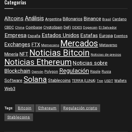
Categorías
Análisis
Altcoins
Binance
Billonarios
Argentina
Cardano
Brasil
Coinbase
DeFi
CBDC
China
CryptoSpain
DEXES
Dogecoin
El Salvador
Empresa
Estados Unidos
Estafas
Europa
España
Eventos
Mercados
Exchanges
FTX
Metaverso
Memecoins
Noticias Bitcoin
NFT
Minería
Noticias de precios
Noticias Ethereum
Noticias sobre
Regulación
Blockchain
Polygon
Ripple
Rusia
Opinión
Solana
Software
Stablecoins
TERRA (LUNA)
Wallets
USDT
Tron
Web3
Tags:
Bitcoin
Ethereum
Regulación cripto
Stablecoins