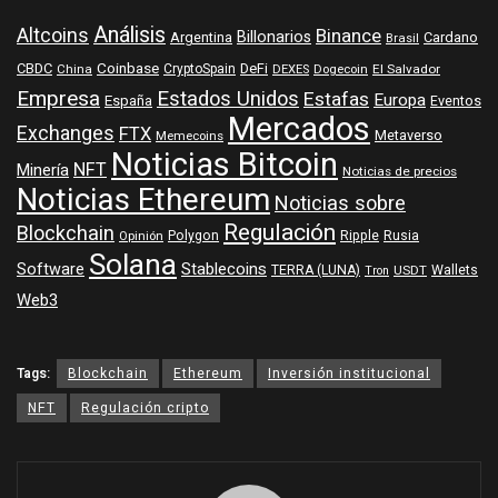
Análisis
Altcoins
Binance
Billonarios
Argentina
Cardano
Brasil
Coinbase
DeFi
CBDC
China
CryptoSpain
DEXES
Dogecoin
El Salvador
Empresa
Estados Unidos
Estafas
Europa
España
Eventos
Mercados
Exchanges
FTX
Metaverso
Memecoins
Noticias Bitcoin
NFT
Minería
Noticias de precios
Noticias Ethereum
Noticias sobre
Regulación
Blockchain
Polygon
Ripple
Rusia
Opinión
Solana
Software
Stablecoins
TERRA (LUNA)
Wallets
USDT
Tron
Web3
Tags:
Blockchain
Ethereum
Inversión institucional
NFT
Regulación cripto