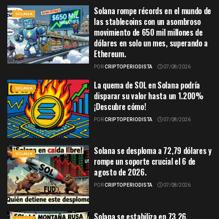
Solana rompe récords en el mundo de
SOLANA
las stablecoins con un asombroso
movimiento de 650 mil millones de
dólares en solo un mes, superando a
Ethereum.
POR
CRIPTOPERIODISTA
07/08/2026
La quema de SOL en Solana podría
SOLANA
disparar su valor hasta un 1.200%
¡Descubre cómo!
POR
CRIPTOPERIODISTA
07/08/2026
Solana se desploma a 72,79 dólares y
SOLANA
rompe un soporte crucial el 6 de
agosto de 2026.
POR
CRIPTOPERIODISTA
07/08/2026
Solana se estabiliza en 73,26