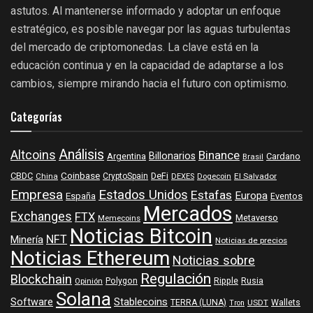
astutos. Al mantenerse informado y adoptar un enfoque
estratégico, es posible navegar por las aguas turbulentas
del mercado de criptomonedas. La clave está en la
educación continua y en la capacidad de adaptarse a los
cambios, siempre mirando hacia el futuro con optimismo.
Categorías
Análisis
Altcoins
Binance
Billonarios
Argentina
Cardano
Brasil
Coinbase
DeFi
CBDC
China
CryptoSpain
DEXES
Dogecoin
El Salvador
Empresa
Estados Unidos
Estafas
Europa
España
Eventos
Mercados
Exchanges
FTX
Metaverso
Memecoins
Noticias Bitcoin
NFT
Minería
Noticias de precios
Noticias Ethereum
Noticias sobre
Regulación
Blockchain
Polygon
Ripple
Rusia
Opinión
Solana
Software
Stablecoins
TERRA (LUNA)
Wallets
USDT
Tron