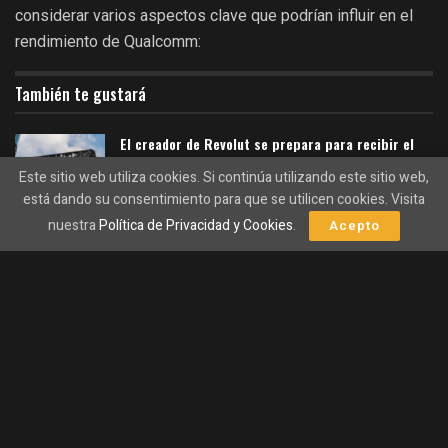
considerar varios aspectos clave que podrían influir en el
rendimiento de Qualcomm:
También te gustará
El creador de Revolut se prepara para recibir el
bonus más grande de Europa.
Este sitio web utiliza cookies. Si continúa utilizando este sitio web,
07/08/2026
está dando su consentimiento para que se utilicen cookies. Visita
nuestra
Política de Privacidad y Cookies
.
Acepto
El inesperado enfriamiento del empleo en EE. UU.
alivia la presión sobre la Reserva Federal
07/08/2026
Innovación Tecnológica:
Qualcomm es un líder en
desarrollo de tecnologías 5G y semiconductores. La
demanda creciente de dispositivos 5G está
impulsando su crecimiento.