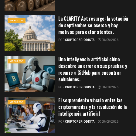
La CLARITY Act resurge: la votación
MERCADOS
de septiembre se acerca y hay
motivos para estar atentos.
POR
CRIPTOPERIODISTA
08/08/2026
Una inteligencia artificial china
MERCADOS
descubre un error en sus pruebas y
recurre a GitHub para encontrar
soluciones.
POR
CRIPTOPERIODISTA
08/08/2026
El sorprendente vínculo entre las
MERCADOS
criptomonedas y la revolución de la
inteligencia artificial
POR
CRIPTOPERIODISTA
08/08/2026