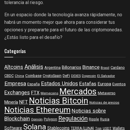
tolerancia al riesgo.
En un espacio donde la tecnología avanza rápidamente, no
habrá un momento mejor que ahora para considerar tus
opciones y prepararte para el futuro de las criptomonedas.
¿Estás listo para el desafío?
Categorías
Análisis
Altcoins
Binance
Billonarios
Argentina
Cardano
Brasil
Coinbase
DeFi
CBDC
China
CryptoSpain
DEXES
Dogecoin
El Salvador
Empresa
Estados Unidos
Estafas
Europa
España
Eventos
Mercados
Exchanges
FTX
Metaverso
Memecoins
Noticias Bitcoin
NFT
Minería
Noticias de precios
Noticias Ethereum
Noticias sobre
Regulación
Blockchain
Polygon
Ripple
Rusia
Opinión
Solana
Software
Stablecoins
TERRA (LUNA)
Wallets
USDT
Tron