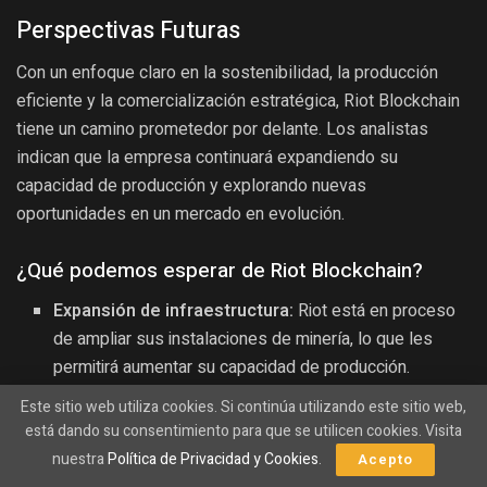
Perspectivas Futuras
Con un enfoque claro en la sostenibilidad, la producción
eficiente y la comercialización estratégica, Riot Blockchain
tiene un camino prometedor por delante. Los analistas
indican que la empresa continuará expandiendo su
capacidad de producción y explorando nuevas
oportunidades en un mercado en evolución.
¿Qué podemos esperar de Riot Blockchain?
Expansión de infraestructura:
Riot está en proceso
de ampliar sus instalaciones de minería, lo que les
permitirá aumentar su capacidad de producción.
Innovación tecnológica:
Se prevé que la empresa
Este sitio web utiliza cookies. Si continúa utilizando este sitio web,
está dando su consentimiento para que se utilicen cookies. Visita
continúe invirtiendo en tecnología que optimice sus
nuestra
Política de Privacidad y Cookies
.
operaciones y reduzca su huella ambiental.
Acepto