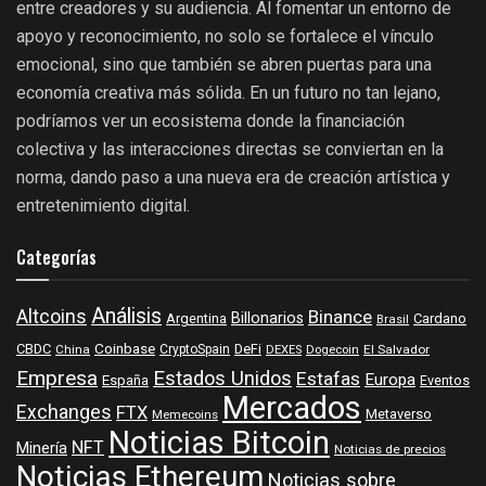
entre creadores y su audiencia. Al fomentar un entorno de
apoyo y reconocimiento, no solo se fortalece el vínculo
emocional, sino que también se abren puertas para una
economía creativa más sólida. En un futuro no tan lejano,
podríamos ver un ecosistema donde la financiación
colectiva y las interacciones directas se conviertan en la
norma, dando paso a una nueva era de creación artística y
entretenimiento digital.
Categorías
Análisis
Altcoins
Binance
Billonarios
Argentina
Cardano
Brasil
Coinbase
DeFi
CBDC
China
CryptoSpain
DEXES
Dogecoin
El Salvador
Empresa
Estados Unidos
Estafas
Europa
España
Eventos
Mercados
Exchanges
FTX
Metaverso
Memecoins
Noticias Bitcoin
NFT
Minería
Noticias de precios
Noticias Ethereum
Noticias sobre