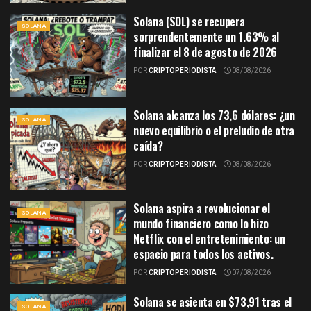
Solana (SOL) se recupera
SOLANA
sorprendentemente un 1.63% al
finalizar el 8 de agosto de 2026
POR
CRIPTOPERIODISTA
08/08/2026
Solana alcanza los 73,6 dólares: ¿un
SOLANA
nuevo equilibrio o el preludio de otra
caída?
POR
CRIPTOPERIODISTA
08/08/2026
Solana aspira a revolucionar el
SOLANA
mundo financiero como lo hizo
Netflix con el entretenimiento: un
espacio para todos los activos.
POR
CRIPTOPERIODISTA
07/08/2026
Solana se asienta en $73,91 tras el
SOLANA