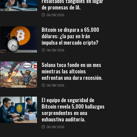
resultados tangibles en lugar
de promesas de IA.
06/08/2026
Bitcoin se dispara a 65.000
dólares: ¿la paz en Irán
impulsa el mercado cripto?
06/08/2026
Solana toca fondo en un mes
mientras las altcoins
enfrentan una dura recesión.
06/08/2026
El equipo de seguridad de
Bitcoin revela 5,000 hallazgos
sorprendentes en una
exhaustiva auditoría.
06/08/2026