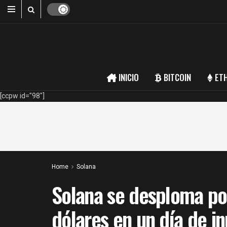
INICIO
BITCOIN
ET
[ccpw id="98"]
Home
Solana
Solana se desploma por
dólares en un día de i