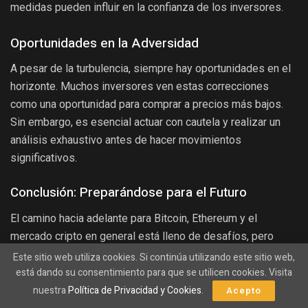
medidas pueden influir en la confianza de los inversores.
Oportunidades en la Adversidad
A pesar de la turbulencia, siempre hay oportunidades en el
horizonte. Muchos inversores ven estas correcciones
como una oportunidad para comprar a precios más bajos.
Sin embargo, es esencial actuar con cautela y realizar un
análisis exhaustivo antes de hacer movimientos
significativos.
Conclusión: Preparándose para el Futuro
El camino hacia adelante para Bitcoin, Ethereum y el
mercado cripto en general está lleno de desafíos, pero
también de oportunidades. La clave está en mantenerse
Este sitio web utiliza cookies. Si continúa utilizando este sitio web,
informado, ser proactivo y adaptar tus estrategias a las
está dando su consentimiento para que se utilicen cookies. Visita
condiciones cambiantes del mercado. Con paciencia y un
nuestra
Política de Privacidad y Cookies
.
Acepto
enfoque disciplinado, los inversores pueden navegar con