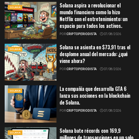
Solana aspira a revolucionar el
SOLANA
mundo financiero como lo hizo
Netflix con el entretenimiento: un
espacio para todos los activos.
POR
CRIPTOPERIODISTA
07/08/2026
Solana se asienta en $73,91 tras el
SOLANA
desplome anual del mercado: ¿qué
viene ahora?
POR
CRIPTOPERIODISTA
07/08/2026
La compañía que desarrolla GTA 6
SOLANA
lanza sus acciones en la blockchain
de Solana.
POR
CRIPTOPERIODISTA
07/08/2026
Solana bate récords con 169,9
SOLANA
millones de transacciones en un solo