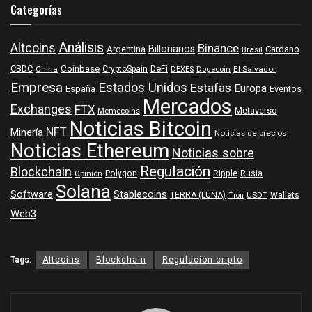
Categorías
Análisis
Altcoins
Binance
Billonarios
Argentina
Cardano
Brasil
Coinbase
DeFi
CBDC
China
CryptoSpain
DEXES
Dogecoin
El Salvador
Empresa
Estados Unidos
Estafas
Europa
España
Eventos
Mercados
Exchanges
FTX
Metaverso
Memecoins
Noticias Bitcoin
NFT
Minería
Noticias de precios
Noticias Ethereum
Noticias sobre
Regulación
Blockchain
Polygon
Ripple
Rusia
Opinión
Solana
Software
Stablecoins
TERRA (LUNA)
Wallets
USDT
Tron
Web3
Tags:
Altcoins
Blockchain
Regulación cripto