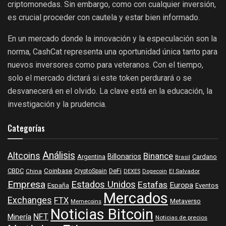
criptomonedas. Sin embargo, como con cualquier inversión,
es crucial proceder con cautela y estar bien informado.
En un mercado donde la innovación y la especulación son la
norma, CashCat representa una oportunidad única tanto para
nuevos inversores como para veteranos. Con el tiempo,
solo el mercado dictará si este token perdurará o se
desvanecerá en el olvido. La clave está en la educación, la
investigación y la prudencia.
Categorías
Análisis
Altcoins
Binance
Billonarios
Argentina
Cardano
Brasil
Coinbase
DeFi
CBDC
China
CryptoSpain
DEXES
Dogecoin
El Salvador
Empresa
Estados Unidos
Estafas
Europa
España
Eventos
Mercados
Exchanges
FTX
Metaverso
Memecoins
Noticias Bitcoin
NFT
Minería
Noticias de precios