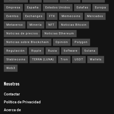
Empresa
España
Estados Unidos
Estafas
Europa
Eventos
Exchanges
FTX
Memecoins
Mercados
Metaverso
Minería
NFT
Noticias Bitcoin
Noticias de precios
Noticias Ethereum
Noticias sobre Blockchain
Opinión
Polygon
Regulación
Ripple
Rusia
Software
Solana
Stablecoins
TERRA (LUNA)
Tron
USDT
Wallets
Web3
Nosotros
Contactar
Política de Privacidad
Acerca de