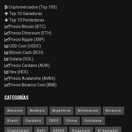
Criptomercados (Top 100)
Top 10 Ganadoras
Top 10 Perdedoras
Precio Bitcoin (BTC)
Precio Ethereum (ETH)
Precio Ripple (XRP)
USD Coin (USDC)
Bitcoin Cash (BCH)
Solana (SOL)
Precio Cardano (ADA)
Hex (HEX)
Precio Avalanche (AVAX)
Precio Binance Coin (BNB)
CATEGORÍAS
Altcoins
Análisis
Argentina
Billonarios
Binance
Brasil
Cardano
CBDC
China
Coinbase
CryptoSpain
DeFi
DEXES
Dogecoin
El Salvador