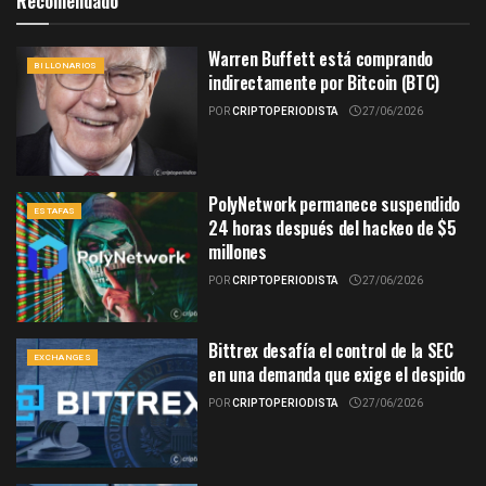
Recomendado
Warren Buffett está comprando
BILLONARIOS
indirectamente por Bitcoin (BTC)
POR
CRIPTOPERIODISTA
27/06/2026
PolyNetwork permanece suspendido
ESTAFAS
24 horas después del hackeo de $5
millones
POR
CRIPTOPERIODISTA
27/06/2026
Bittrex desafía el control de la SEC
EXCHANGES
en una demanda que exige el despido
POR
CRIPTOPERIODISTA
27/06/2026