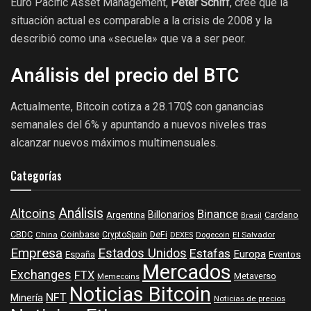
Euro Pacific Asset Management,
Peter Schiff
, cree que la
situación actual es comparable a la crisis de 2008 y la
describió como una «secuela» que va a ser peor.
Análisis del precio del BTC
Actualmente, Bitcoin cotiza a 28.170$ con ganancias
semanales del 6% y apuntando a nuevos niveles tras
alcanzar nuevos máximos multimensuales.
Categorías
Análisis
Altcoins
Binance
Billonarios
Argentina
Cardano
Brasil
Coinbase
DeFi
CBDC
China
CryptoSpain
DEXES
Dogecoin
El Salvador
Empresa
Estados Unidos
Estafas
Europa
España
Eventos
Mercados
Exchanges
FTX
Metaverso
Memecoins
Noticias Bitcoin
NFT
Minería
Noticias de precios