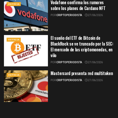
Vodafone confirma los rumores
EMPRESA
sobre los planes de Cardano NFT
POR
CRIPTOPERIODISTA
27/06/2026
El sueño del ETF de Bitcoin de
EMPRESA
BlackRock se ve truncado por la SEC:
El mercado de las criptomonedas, en
vilo
POR
CRIPTOPERIODISTA
27/06/2026
Mastercard presenta red multitoken
EMPRESA
POR
CRIPTOPERIODISTA
27/06/2026