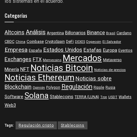
los sistemas en el acuerdo.
Categorías
Análisis
Altcoins
Binance
Billonarios
Argentina
Cardano
Brasil
Coinbase
DeFi
CBDC
China
CryptoSpain
DEXES
Dogecoin
El Salvador
Empresa
Estados Unidos
Estafas
Europa
España
Eventos
Mercados
Exchanges
FTX
Metaverso
Memecoins
Noticias Bitcoin
NFT
Minería
Noticias de precios
Noticias Ethereum
Noticias sobre
Regulación
Blockchain
Polygon
Ripple
Rusia
Opinión
Solana
Software
Stablecoins
TERRA (LUNA)
Wallets
USDT
Tron
Web3
Tags:
Regulación cripto
Stablecoins