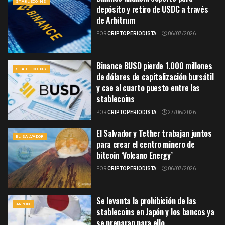
STABLECOINS
depósito y retiro de USDC a través
de Arbitrum
POR
CRIPTOPERIODISTA
06/07/2026
Binance BUSD pierde 1.000 millones
STABLECOINS
de dólares de capitalización bursátil
y cae al cuarto puesto entre las
stablecoins
POR
CRIPTOPERIODISTA
27/06/2026
El Salvador y Tether trabajan juntos
EL SALVADOR
para crear el centro minero de
bitcoin ‘Volcano Energy’
POR
CRIPTOPERIODISTA
06/07/2026
Se levanta la prohibición de las
JAPÓN
stablecoins en Japón y los bancos ya
se preparan para ello