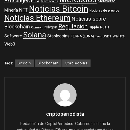
Exchanges
FTX
Metaverso
Memecoins
Noticias Bitcoin
NFT
Minería
Noticias de precios
Noticias Ethereum
Noticias sobre
Regulación
Blockchain
Polygon
Ripple
Rusia
Opinión
Solana
Software
Stablecoins
TERRA (LUNA)
Wallets
USDT
Tron
Web3
Tags:
Bitcoin
Blockchain
Stablecoins
criptoperiodista
Redacción de CriptoPeriódico. Cubrimos a diario la