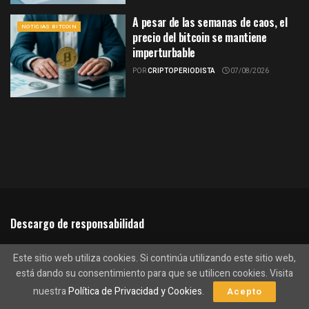
A pesar de las semanas de caos, el
NOTICIAS BITCOIN
precio del bitcoin se mantiene
imperturbable
POR
CRIPTOPERIODISTA
07/08/2026
Descargo de responsabilidad
El contenido de CriptoPeriodico.com está destinado a ser de
Este sitio web utiliza cookies. Si continúa utilizando este sitio web,
naturaleza informativa y no debe interpretarse como un consejo de
está dando su consentimiento para que se utilicen cookies. Visita
inversión. El comercio, la compra o la venta de criptomonedas debe
nuestra
Política de Privacidad y Cookies
.
Acepto
considerarse una inversión de alto riesgo y se recomienda a cada