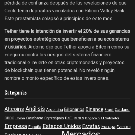
pérdida de confianza después de las revelaciones de que
Circle tenía depósitos vinculados con Silicon Valley Bank.
Este prestamista colapsó a principios de este mes.
Tether tiene la intención de invertir el 20% de sus ganancias
en proyectos estratégicos que beneficien a su ecosistema
y usuarios.
Ardoino dijo que Tether apoya a Bitcoin como su
«seguro» contra los riesgos del sistema financiero
tradicional e invierte en otras criptomonedas y proyectos
de blockchain que tienen potencial. No reveló ningún
nombre o monto específico de estas inversiones.
Categorías
Análisis
Altcoins
Binance
Billonarios
Argentina
Cardano
Brasil
Coinbase
DeFi
CBDC
China
CryptoSpain
DEXES
Dogecoin
El Salvador
Empresa
Estados Unidos
Estafas
Europa
España
Eventos
Mercados