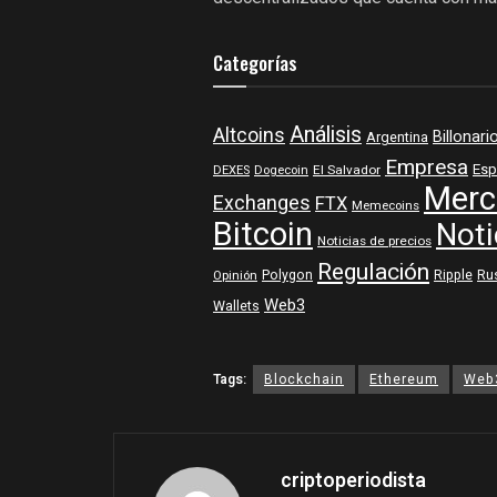
Categorías
Análisis
Altcoins
Billonari
Argentina
Empresa
Esp
DEXES
Dogecoin
El Salvador
Merc
Exchanges
FTX
Memecoins
Bitcoin
Noti
Noticias de precios
Regulación
Polygon
Ripple
Ru
Opinión
Web3
Wallets
Tags:
Blockchain
Ethereum
Web
criptoperiodista