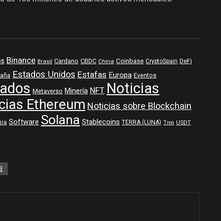
Binance
os
Coinbase
DeFi
Cardano
CBDC
Brasil
China
CryptoSpain
Estados Unidos
Estafas
Europa
aña
Eventos
ados
Noticias
NFT
Minería
Metaverso
cias Ethereum
Noticias sobre Blockchain
Solana
Software
Stablecoins
sia
TERRA (LUNA)
USDT
Tron
3