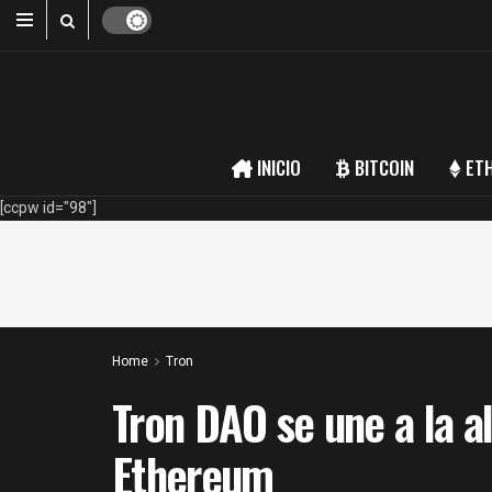
INICIO
BITCOIN
ET
[ccpw id="98"]
Home
Tron
Tron DAO se une a la a
Ethereum