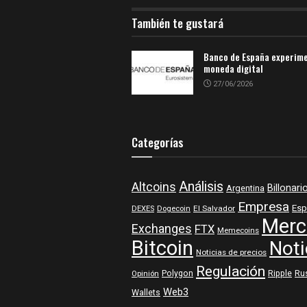
También te gustará
Banco de España experim
moneda digital
27/06/2026
Categorías
Análisis
Altcoins
Billonari
Argentina
Empresa
Esp
DEXES
Dogecoin
El Salvador
Merc
Exchanges
FTX
Memecoins
Bitcoin
Noti
Noticias de precios
Regulación
Polygon
Ripple
Ru
Opinión
Web3
Wallets