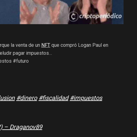
que la venta de un
NFT
que compró Logan Paul en
 eludir pagar impuestos…
estos #futuro
lusion
#dinero
#fiscalidad
#impuestos
) – Draganov89