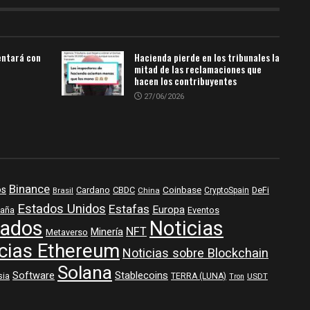
entará con
Hacienda pierde en los tribunales la
mitad de las reclamaciones que
hacen los contribuyentes
27/06/2026
Binance
os
Coinbase
DeFi
Cardano
CBDC
Brasil
China
CryptoSpain
Estados Unidos
Estafas
Europa
aña
Eventos
ados
Noticias
NFT
Minería
Metaverso
cias Ethereum
Noticias sobre Blockchain
Solana
Software
Stablecoins
sia
TERRA (LUNA)
USDT
Tron