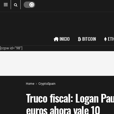
INICIO
BITCOIN
ET
[ccpw id="98"]
Home
CryptoSpain
Truco fiscal: Logan P
euros ahora vale 10