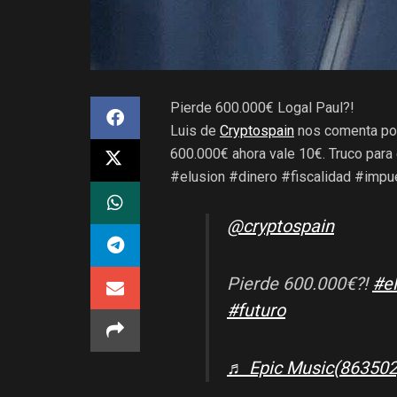
Pierde 600.000€ Logal Paul?!
Luis de
Cryptospain
nos comenta por
600.000€ ahora vale 10€. Truco para
#elusion #dinero #fiscalidad #impu
@cryptospain
Pierde 600.000€?!
#e
#futuro
♬ Epic Music(863502