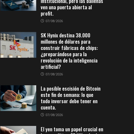
institucional, pero las ballenas
ven una puerta abierta al
profit.
07/08/2026
SK Hynix destina 38.000
millones de dólares para
construir fábricas de chips:
¿preparándose para la
revolución de la inteligencia
artificial?
07/08/2026
La posible escisión de Bitcoin
este fin de semana: lo que
todo inversor debe tener en
cuenta.
07/08/2026
El yen toma un papel crucial en