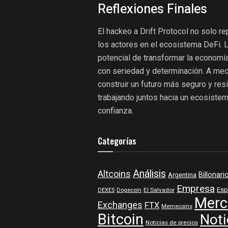
Reflexiones Finales
El hackeo a Drift Protocol no solo r
los actores en el ecosistema DeFi. L
potencial de transformar la economí
con seriedad y determinación. A med
construir un futuro más seguro y res
trabajando juntos hacia un ecosistema
confianza.
Categorías
Análisis
Altcoins
Billonari
Argentina
Empresa
Esp
DEXES
Dogecoin
El Salvador
Merc
Exchanges
FTX
Memecoins
Bitcoin
Noti
Noticias de precios