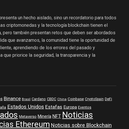
epresenta un hecho aislado, sino un recordatorio para todos
as criptomonedas y la tecnología blockchain tienen el
a, pero también presentan retos que deben ser abordados
ida que avanzamos, la comunidad tiene la oportunidad de
iliente, aprendiendo de los errores del pasado y
 que priorice la seguridad, la transparencia y la
Binance
os
Coinbase
DeFi
Cardano
CBDC
Brasil
China
CryptoSpain
Estados Unidos
Estafas
Europa
aña
Eventos
ados
Noticias
NFT
Minería
Metaverso
cias Ethereum
Noticias sobre Blockchain