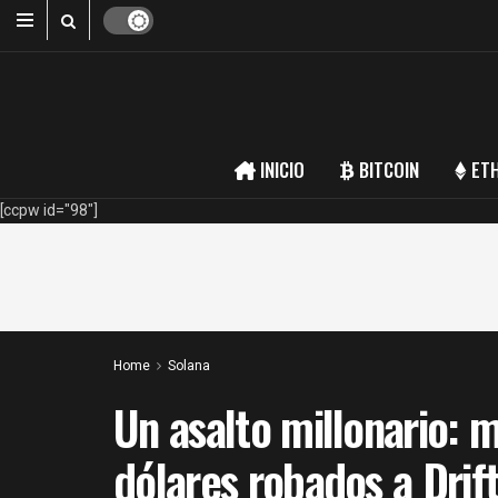
INICIO
BITCOIN
ET
[ccpw id="98"]
Home
Solana
Un asalto millonario: 
dólares robados a Drift