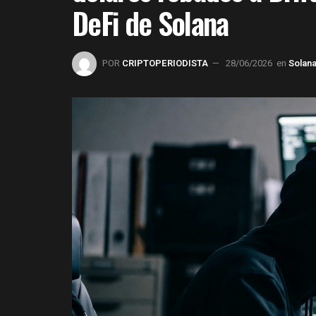
DeFi de Solana
POR
CRIPTOPERIODISTA
28/06/2026
en
Solan