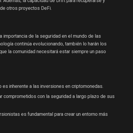
o. Además, la capacidad de Drift para recuperarse y
 de otros proyectos DeFi.
la importancia de la seguridad en el mundo de las
ología continúa evolucionando, también lo harán los
 que la comunidad necesitará estar siempre un paso
go es inherente a las inversiones en criptomonedas.
r comprometidos con la seguridad a largo plazo de sus
rsionistas es fundamental para crear un entorno más