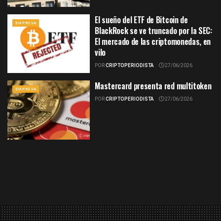
El sueño del ETF de Bitcoin de
EMPRESA
BlackRock se ve truncado por la SEC:
El mercado de las criptomonedas, en
vilo
POR
CRIPTOPERIODISTA
27/06/2026
Mastercard presenta red multitoken
EMPRESA
POR
CRIPTOPERIODISTA
27/06/2026