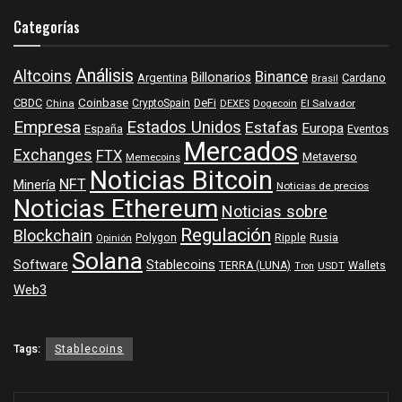
Categorías
Análisis
Altcoins
Binance
Billonarios
Argentina
Cardano
Brasil
Coinbase
DeFi
CBDC
China
CryptoSpain
DEXES
Dogecoin
El Salvador
Empresa
Estados Unidos
Estafas
Europa
España
Eventos
Mercados
Exchanges
FTX
Metaverso
Memecoins
Noticias Bitcoin
NFT
Minería
Noticias de precios
Noticias Ethereum
Noticias sobre
Regulación
Blockchain
Polygon
Ripple
Rusia
Opinión
Solana
Software
Stablecoins
TERRA (LUNA)
Wallets
USDT
Tron
Web3
Tags:
Stablecoins