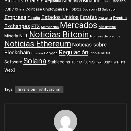
Análisis
Altcoins
Binance
Billonarios
Argentina
Cardano
Brasil
Coinbase
DeFi
CBDC
China
CryptoSpain
DEXES
Dogecoin
El Salvador
Empresa
Estados Unidos
Estafas
Europa
España
Eventos
Mercados
Exchanges
FTX
Metaverso
Memecoins
Noticias Bitcoin
NFT
Minería
Noticias de precios
Noticias Ethereum
Noticias sobre
Regulación
Blockchain
Polygon
Ripple
Rusia
Opinión
Solana
Software
Stablecoins
TERRA (LUNA)
Wallets
USDT
Tron
Web3
Tags:
Inversión institucional