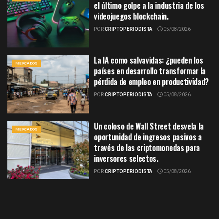
el último golpe a la industria de los
videojuegos blockchain.
POR
CRIPTOPERIODISTA
05/08/2026
La IA como salvavidas: ¿pueden los
MERCADOS
países en desarrollo transformar la
pérdida de empleo en productividad?
POR
CRIPTOPERIODISTA
05/08/2026
Un coloso de Wall Street desvela la
MERCADOS
oportunidad de ingresos pasivos a
través de las criptomonedas para
inversores selectos.
POR
CRIPTOPERIODISTA
05/08/2026