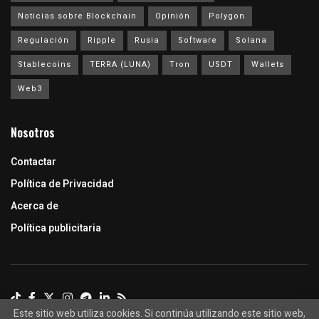
Noticias sobre Blockchain
Opinión
Polygon
Regulación
Ripple
Rusia
Software
Solana
Stablecoins
TERRA (LUNA)
Tron
USDT
Wallets
Web3
Nosotros
Contactar
Política de Privacidad
Acerca de
Política publicitaria
Este sitio web utiliza cookies. Si continúa utilizando este sitio web,