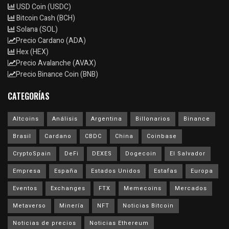
USD Coin (USDC)
Bitcoin Cash (BCH)
Solana (SOL)
Precio Cardano (ADA)
Hex (HEX)
Precio Avalanche (AVAX)
Precio Binance Coin (BNB)
CATEGORÍAS
Altcoins
Análisis
Argentina
Billonarios
Binance
Brasil
Cardano
CBDC
China
Coinbase
CryptoSpain
DeFi
DEXES
Dogecoin
El Salvador
Empresa
España
Estados Unidos
Estafas
Europa
Eventos
Exchanges
FTX
Memecoins
Mercados
Metaverso
Minería
NFT
Noticias Bitcoin
Noticias de precios
Noticias Ethereum