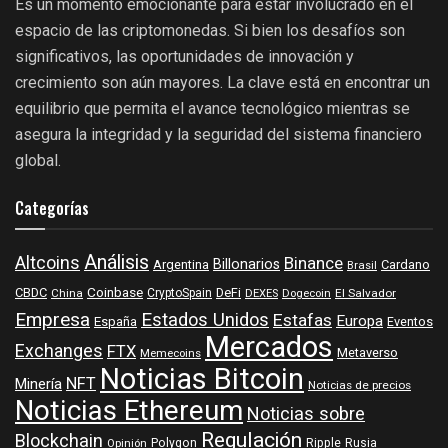
Es un momento emocionante para estar involucrado en el
espacio de las criptomonedas. Si bien los desafíos son
significativos, las oportunidades de innovación y
crecimiento son aún mayores. La clave está en encontrar un
equilibrio que permita el avance tecnológico mientras se
asegura la integridad y la seguridad del sistema financiero
global.
Categorías
Análisis
Altcoins
Binance
Billonarios
Argentina
Cardano
Brasil
Coinbase
DeFi
CBDC
China
CryptoSpain
DEXES
Dogecoin
El Salvador
Empresa
Estados Unidos
Estafas
Europa
España
Eventos
Mercados
Exchanges
FTX
Metaverso
Memecoins
Noticias Bitcoin
NFT
Minería
Noticias de precios
Noticias Ethereum
Noticias sobre
Regulación
Blockchain
Polygon
Ripple
Rusia
Opinión