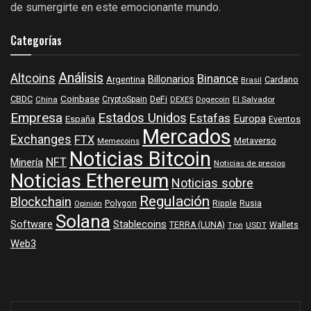
de sumergirte en este emocionante mundo.
Categorías
Análisis
Altcoins
Binance
Billonarios
Argentina
Cardano
Brasil
Coinbase
DeFi
CBDC
China
CryptoSpain
DEXES
Dogecoin
El Salvador
Empresa
Estados Unidos
Estafas
Europa
España
Eventos
Mercados
Exchanges
FTX
Metaverso
Memecoins
Noticias Bitcoin
NFT
Minería
Noticias de precios
Noticias Ethereum
Noticias sobre
Regulación
Blockchain
Polygon
Ripple
Rusia
Opinión
Solana
Software
Stablecoins
TERRA (LUNA)
Wallets
USDT
Tron
Web3