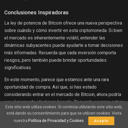
Conclusiones Inspiradoras
La ley de potencia de Bitcoin ofrece una nueva perspectiva
sobre cuándo y cómo invertir en esta criptomoneda. Si bien
el mercado es inherentemente volátil, entender las
dinámicas subyacentes puede ayudarte a tomar decisiones
más informadas. Recuerda que cada inversión comporta
riesgos, pero también puede brindar oportunidades
significativas.
En este momento, parece que estamos ante una rara
oportunidad de compra. Así que, si has estado
considerando entrar en el mercado de Bitcoin, ahora podría
ser el momento ideal para hacerlo. Recuerda siempre actuar
Este sitio web utiliza cookies. Si continúa utilizando este sitio web,
con prudencia y basar tus decisiones en análisis sólidos.
está dando su consentimiento para que se utilicen cookies. Visita
nuestra
Política de Privacidad y Cookies
.
Acepto
Categorías