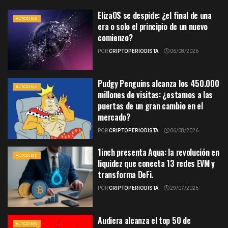
ElizaOS se despide: ¿el final de una
ALTCOINS
era o solo el principio de un nuevo
comienzo?
POR
CRIPTOPERIODISTA
06/08/2026
Pudgy Penguins alcanza los 450.000
ALTCOINS
millones de visitas: ¿estamos a las
puertas de un gran cambio en el
mercado?
POR
CRIPTOPERIODISTA
06/08/2026
1inch presenta Aqua: la revolución en
ALTCOINS
liquidez que conecta 13 redes EVM y
transforma DeFi.
POR
CRIPTOPERIODISTA
29/07/2026
Audiera alcanza el top 50 de
ALTCOINS