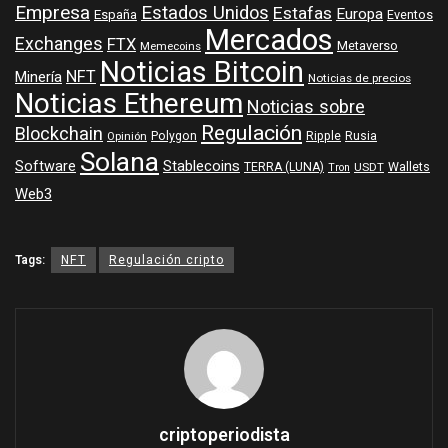
Empresa
Estados Unidos
Estafas
Europa
España
Eventos
Mercados
Exchanges
FTX
Metaverso
Memecoins
Noticias Bitcoin
NFT
Minería
Noticias de precios
Noticias Ethereum
Noticias sobre
Regulación
Blockchain
Polygon
Ripple
Rusia
Opinión
Solana
Software
Stablecoins
TERRA (LUNA)
Wallets
USDT
Tron
Web3
Tags:
NFT
Regulación cripto
criptoperiodista