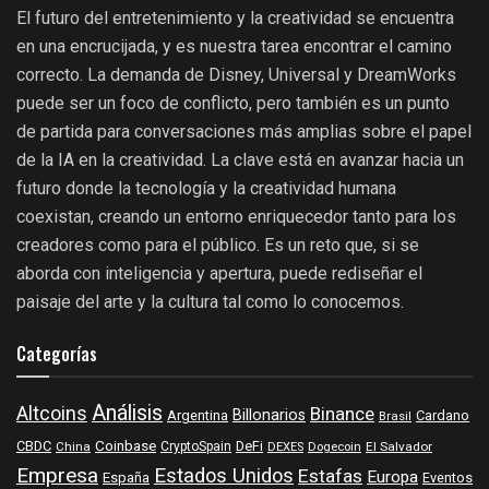
El futuro del entretenimiento y la creatividad se encuentra
en una encrucijada, y es nuestra tarea encontrar el camino
correcto. La demanda de Disney, Universal y DreamWorks
puede ser un foco de conflicto, pero también es un punto
de partida para conversaciones más amplias sobre el papel
de la IA en la creatividad. La clave está en avanzar hacia un
futuro donde la tecnología y la creatividad humana
coexistan, creando un entorno enriquecedor tanto para los
creadores como para el público. Es un reto que, si se
aborda con inteligencia y apertura, puede rediseñar el
paisaje del arte y la cultura tal como lo conocemos.
Categorías
Análisis
Altcoins
Binance
Billonarios
Argentina
Cardano
Brasil
Coinbase
DeFi
CBDC
China
CryptoSpain
DEXES
Dogecoin
El Salvador
Empresa
Estados Unidos
Estafas
Europa
España
Eventos