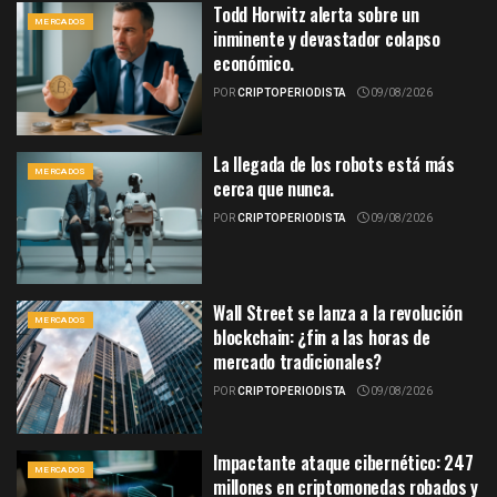
Todd Horwitz alerta sobre un
MERCADOS
inminente y devastador colapso
económico.
POR
CRIPTOPERIODISTA
09/08/2026
La llegada de los robots está más
MERCADOS
cerca que nunca.
POR
CRIPTOPERIODISTA
09/08/2026
Wall Street se lanza a la revolución
MERCADOS
blockchain: ¿fin a las horas de
mercado tradicionales?
POR
CRIPTOPERIODISTA
09/08/2026
Impactante ataque cibernético: 247
MERCADOS
millones en criptomonedas robados y