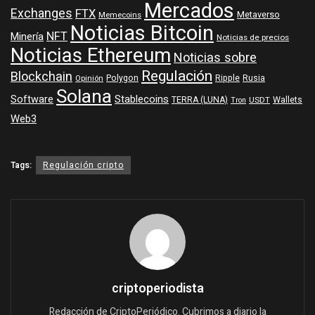
Mercados
Exchanges
FTX
Metaverso
Memecoins
Noticias Bitcoin
NFT
Minería
Noticias de precios
Noticias Ethereum
Noticias sobre
Regulación
Blockchain
Polygon
Ripple
Rusia
Opinión
Solana
Software
Stablecoins
TERRA (LUNA)
Wallets
USDT
Tron
Web3
Tags:
Regulación cripto
criptoperiodista
Redacción de CriptoPeriódico. Cubrimos a diario la