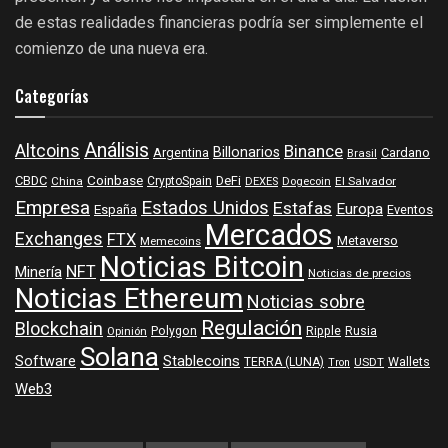
de estas realidades financieras podría ser simplemente el
comienzo de una nueva era.
Categorías
Análisis
Altcoins
Binance
Billonarios
Argentina
Cardano
Brasil
Coinbase
DeFi
CBDC
China
CryptoSpain
DEXES
Dogecoin
El Salvador
Empresa
Estados Unidos
Estafas
Europa
España
Eventos
Mercados
Exchanges
FTX
Metaverso
Memecoins
Noticias Bitcoin
NFT
Minería
Noticias de precios
Noticias Ethereum
Noticias sobre
Regulación
Blockchain
Polygon
Ripple
Rusia
Opinión
Solana
Software
Stablecoins
TERRA (LUNA)
Wallets
USDT
Tron
Web3