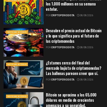
NOTICIAS BITCOIN
los 1.000 millones en su semana
estelar.
POR
CRIPTOPERIODISTA
08/08/2026
Descubre el precio actual de Bitcoin
NOTICIAS BITCOIN
y lo que significa para el futuro de
las criptomonedas
POR
CRIPTOPERIODISTA
08/08/2026
¿Estamos cerca del final del
NOTICIAS BITCOIN
mercado bajista de criptomonedas?
Las ballenas parecen creer que sí.
POR
CRIPTOPERIODISTA
08/08/2026
Bitcoin se aproxima a los 65.000
NOTICIAS BITCOIN
dólares en medio de crecientes
amenazas a su seguridad.