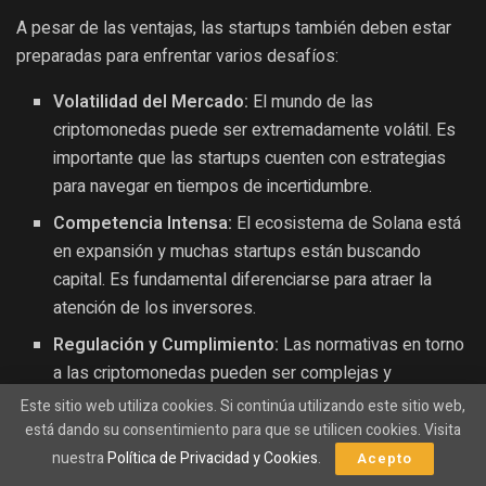
A pesar de las ventajas, las startups también deben estar
preparadas para enfrentar varios desafíos:
Volatilidad del Mercado:
El mundo de las
criptomonedas puede ser extremadamente volátil. Es
importante que las startups cuenten con estrategias
para navegar en tiempos de incertidumbre.
Competencia Intensa:
El ecosistema de Solana está
en expansión y muchas startups están buscando
capital. Es fundamental diferenciarse para atraer la
atención de los inversores.
Regulación y Cumplimiento:
Las normativas en torno
a las criptomonedas pueden ser complejas y
cambiantes. Asegurarse de cumplir con las
Este sitio web utiliza cookies. Si continúa utilizando este sitio web,
regulaciones es esencial para la sostenibilidad a largo
está dando su consentimiento para que se utilicen cookies. Visita
plazo.
nuestra
Política de Privacidad y Cookies
.
Acepto