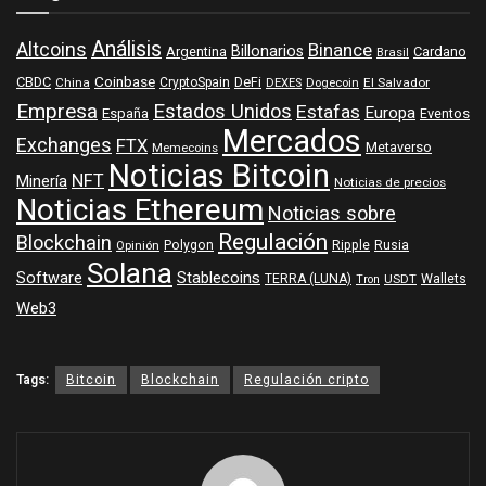
Análisis
Altcoins
Binance
Billonarios
Argentina
Cardano
Brasil
Coinbase
DeFi
CBDC
China
CryptoSpain
DEXES
Dogecoin
El Salvador
Empresa
Estados Unidos
Estafas
Europa
España
Eventos
Mercados
Exchanges
FTX
Metaverso
Memecoins
Noticias Bitcoin
NFT
Minería
Noticias de precios
Noticias Ethereum
Noticias sobre
Regulación
Blockchain
Polygon
Ripple
Rusia
Opinión
Solana
Software
Stablecoins
TERRA (LUNA)
Wallets
USDT
Tron
Web3
Tags:
Bitcoin
Blockchain
Regulación cripto