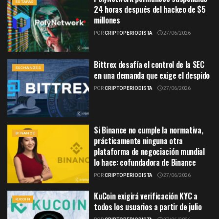
ESTAFAS
24 horas después del hackeo de $5
millones
POR
CRIPTOPERIODISTA
27/06/2026
Bittrex desafía el control de la SEC
EXCHANGES
en una demanda que exige el despido
POR
CRIPTOPERIODISTA
27/06/2026
Si Binance no cumple la normativa,
BINANCE
prácticamente ninguna otra
plataforma de negociación mundial
lo hace: cofundadora de Binance
POR
CRIPTOPERIODISTA
27/06/2026
KuCoin exigirá verificación KYC a
KUCOIN
todos los usuarios a partir de julio