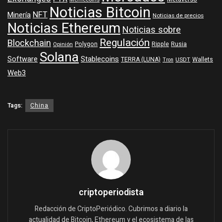
Noticias Bitcoin
NFT
Minería
Noticias de precios
Noticias Ethereum
Noticias sobre
Regulación
Blockchain
Polygon
Ripple
Rusia
Opinión
Solana
Software
Stablecoins
TERRA (LUNA)
Wallets
USDT
Tron
Web3
Tags:
China
criptoperiodista
Redacción de CriptoPeriódico. Cubrimos a diario la
actualidad de Bitcoin, Ethereum y el ecosistema de las