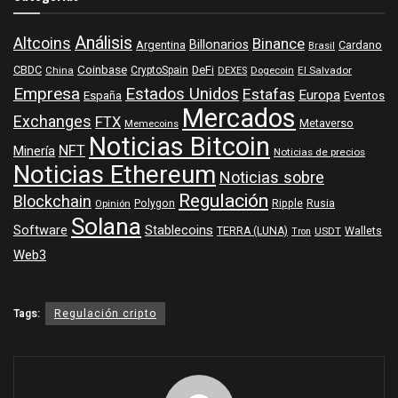
Análisis
Altcoins
Binance
Billonarios
Argentina
Cardano
Brasil
Coinbase
DeFi
CBDC
China
CryptoSpain
DEXES
Dogecoin
El Salvador
Empresa
Estados Unidos
Estafas
Europa
España
Eventos
Mercados
Exchanges
FTX
Metaverso
Memecoins
Noticias Bitcoin
NFT
Minería
Noticias de precios
Noticias Ethereum
Noticias sobre
Regulación
Blockchain
Polygon
Ripple
Rusia
Opinión
Solana
Software
Stablecoins
TERRA (LUNA)
Wallets
USDT
Tron
Web3
Tags:
Regulación cripto