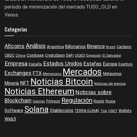
período de minimización del mercado TUSD_OLD en
Venus.
Categorías
Análisis
Altcoins
Binance
Billonarios
Argentina
Cardano
Brasil
Coinbase
DeFi
CBDC
China
CryptoSpain
DEXES
Dogecoin
El Salvador
Empresa
Estados Unidos
Estafas
Europa
España
Eventos
Mercados
Exchanges
FTX
Metaverso
Memecoins
Noticias Bitcoin
NFT
Minería
Noticias de precios
Noticias Ethereum
Noticias sobre
Regulación
Blockchain
Polygon
Ripple
Rusia
Opinión
Solana
Software
Stablecoins
TERRA (LUNA)
Wallets
USDT
Tron
Web3