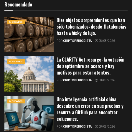
Recomendado
Diez objetos sorprendentes que han
MERCADOS
sido tokenizados: desde flatulencias
hasta whisky de lujo.
POR
CRIPTOPERIODISTA
08/08/2026
La CLARITY Act resurge: la votación
MERCADOS
de septiembre se acerca y hay
motivos para estar atentos.
POR
CRIPTOPERIODISTA
08/08/2026
Una inteligencia artificial china
MERCADOS
descubre un error en sus pruebas y
recurre a GitHub para encontrar
soluciones.
POR
CRIPTOPERIODISTA
08/08/2026