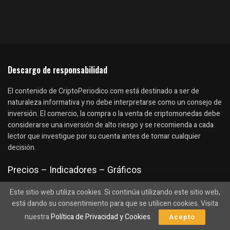
Descargo de responsabilidad
El contenido de CriptoPeriodico.com está destinado a ser de
naturaleza informativa y no debe interpretarse como un consejo de
inversión. El comercio, la compra o la venta de criptomonedas debe
considerarse una inversión de alto riesgo y se recomienda a cada
lector que investigue por su cuenta antes de tomar cualquier
decisión.
Precios – Indicadores – Gráficos
Criptomercados (Top 100)
Este sitio web utiliza cookies. Si continúa utilizando este sitio web,
Top 10 Ganadoras
está dando su consentimiento para que se utilicen cookies. Visita
Top 10 Perdedoras
nuestra
Política de Privacidad y Cookies
.
Acepto
Precio Bitcoin (BTC)