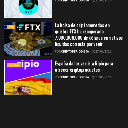
POR
CRIPTOPERIODISTA
27/06/2026
La bolsa de criptomonedas en
FTX
quiebra FTX ha recuperado
7.000.000.000 de dólares en activos
líquidos con más por venir
POR
CRIPTOPERIODISTA
27/06/2026
España da luz verde a Ripio para
ESPAÑA
ofrecer criptoproductos
POR
CRIPTOPERIODISTA
27/06/2026