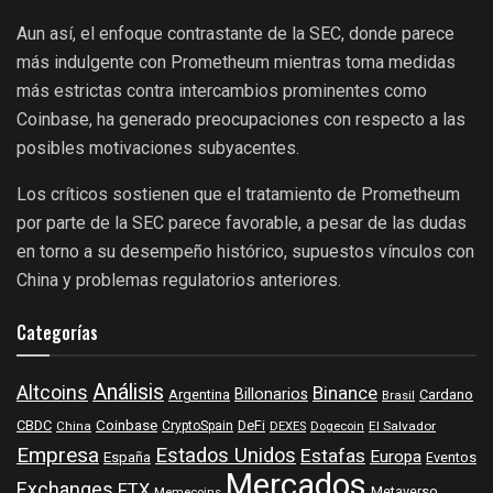
Aun así, el enfoque contrastante de la SEC, donde parece
más indulgente con Prometheum mientras toma medidas
más estrictas contra intercambios prominentes como
Coinbase, ha generado preocupaciones con respecto a las
posibles motivaciones subyacentes.
Los críticos sostienen que el tratamiento de Prometheum
por parte de la SEC parece favorable, a pesar de las dudas
en torno a su desempeño histórico, supuestos vínculos con
China y problemas regulatorios anteriores.
Categorías
Análisis
Altcoins
Binance
Billonarios
Argentina
Cardano
Brasil
Coinbase
DeFi
CBDC
China
CryptoSpain
DEXES
Dogecoin
El Salvador
Empresa
Estados Unidos
Estafas
Europa
España
Eventos
Mercados
Exchanges
FTX
Metaverso
Memecoins