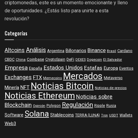
criptomonedas, este es un momento emocionante y lleno
de oportunidades. ¿Estás listo para unirte a esta
revolución?
Categorías
Análisis
Altcoins
Binance
Billonarios
Argentina
Cardano
Brasil
Coinbase
DeFi
CBDC
China
CryptoSpain
DEXES
Dogecoin
El Salvador
Empresa
Estados Unidos
Estafas
Europa
España
Eventos
Mercados
Exchanges
FTX
Metaverso
Memecoins
Noticias Bitcoin
NFT
Minería
Noticias de precios
Noticias Ethereum
Noticias sobre
Regulación
Blockchain
Polygon
Ripple
Rusia
Opinión
Solana
Software
Stablecoins
TERRA (LUNA)
Wallets
USDT
Tron
Web3