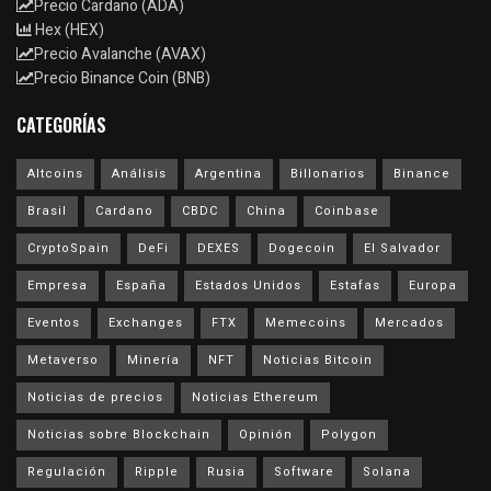
Precio Cardano (ADA)
Hex (HEX)
Precio Avalanche (AVAX)
Precio Binance Coin (BNB)
CATEGORÍAS
Altcoins
Análisis
Argentina
Billonarios
Binance
Brasil
Cardano
CBDC
China
Coinbase
CryptoSpain
DeFi
DEXES
Dogecoin
El Salvador
Empresa
España
Estados Unidos
Estafas
Europa
Eventos
Exchanges
FTX
Memecoins
Mercados
Metaverso
Minería
NFT
Noticias Bitcoin
Noticias de precios
Noticias Ethereum
Noticias sobre Blockchain
Opinión
Polygon
Regulación
Ripple
Rusia
Software
Solana