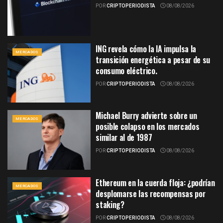
POR
CRIPTOPERIODISTA
08/08/2026
ING revela cómo la IA impulsa la
MERCADOS
transición energética a pesar de su
consumo eléctrico.
POR
CRIPTOPERIODISTA
08/08/2026
Michael Burry advierte sobre un
MERCADOS
posible colapso en los mercados
similar al de 1987
POR
CRIPTOPERIODISTA
08/08/2026
Ethereum en la cuerda floja: ¿podrían
MERCADOS
desplomarse las recompensas por
staking?
POR
CRIPTOPERIODISTA
08/08/2026