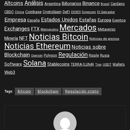
Análisis
Altcoins
Binance
Billonarios
Argentina
Cardano
Brasil
Coinbase
DeFi
CBDC
China
CryptoSpain
DEXES
Dogecoin
El Salvador
Empresa
Estados Unidos
Estafas
Europa
España
Eventos
Mercados
Exchanges
FTX
Metaverso
Memecoins
Noticias Bitcoin
NFT
Minería
Noticias de precios
Noticias Ethereum
Noticias sobre
Regulación
Blockchain
Polygon
Ripple
Rusia
Opinión
Solana
Software
Stablecoins
TERRA (LUNA)
Wallets
USDT
Tron
Web3
Tags:
Bitcoin
Blockchain
Regulación cripto