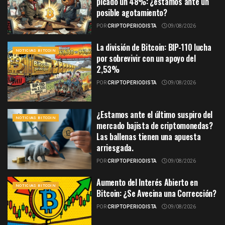
picado un 48%: ¿estamos ante un
posible agotamiento?
POR
CRIPTOPERIODISTA
09/08/2026
La división de Bitcoin: BIP-110 lucha
NOTICIAS BITCOIN
por sobrevivir con un apoyo del
2,53%
POR
CRIPTOPERIODISTA
09/08/2026
¿Estamos ante el último suspiro del
NOTICIAS BITCOIN
mercado bajista de criptomonedas?
Las ballenas tienen una apuesta
arriesgada.
POR
CRIPTOPERIODISTA
09/08/2026
Aumento del Interés Abierto en
NOTICIAS BITCOIN
Bitcoin: ¿Se Avecina una Corrección?
POR
CRIPTOPERIODISTA
09/08/2026