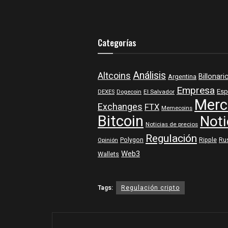
Categorías
Análisis
Altcoins
Billonari
Argentina
Empresa
Esp
DEXES
Dogecoin
El Salvador
Merc
Exchanges
FTX
Memecoins
Bitcoin
Noti
Noticias de precios
Regulación
Polygon
Ripple
Ru
Opinión
Web3
Wallets
Tags:
Regulación cripto