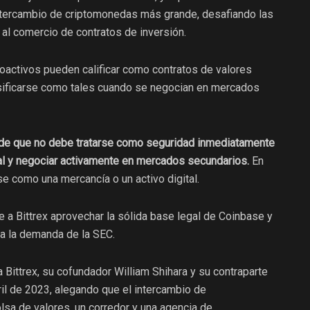
tercambio de criptomonedas más grande, desafiando las
al comercio de contratos de inversión.
toactivos pueden calificar como contratos de valores
lasificarse como tales cuando se negocian en mercados
a de que no debe tratarse como seguridad inmediatamente
tal y negociar activamente en mercados secundarios.
En
se como una mercancía o un activo digital.
e a Bittrex aprovechar la sólida base legal de Coinbase y
ra la demanda de la SEC.
Bittrex, su cofundador William Shihara y su contraparte
abril de 2023, alegando que el intercambio de
sa de valores, un corredor y una agencia de