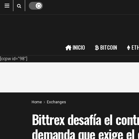
INICIO
BITCOIN
ET
[ccpw id="98"]
Home
Exchanges
Bittrex desafía el cont
demanda que exige el 