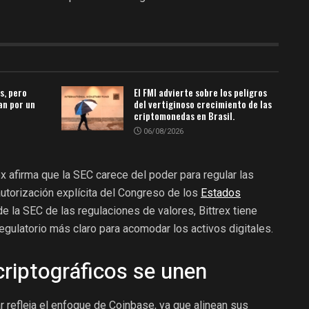
s, pero
El FMI advierte sobre los peligros
an por un
del vertiginoso crecimiento de las
criptomonedas en Brasil.
06/08/2026
rex afirma que la SEC carece del poder para regular las
utorización explícita del Congreso de los
Estados
 de la SEC de las regulaciones de valores, Bittrex tiene
gulatorio más claro para acomodar los activos digitales.
criptográficos se unen
 refleja el enfoque de Coinbase, ya que alinean sus