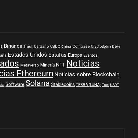
Binance
os
Coinbase
DeFi
Cardano
CBDC
Brasil
China
CryptoSpain
Estados Unidos
Estafas
Europa
aña
Eventos
ados
Noticias
NFT
Minería
Metaverso
cias Ethereum
Noticias sobre Blockchain
Solana
Software
Stablecoins
sia
TERRA (LUNA)
USDT
Tron