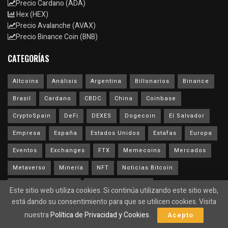
Precio Cardano (ADA)
Hex (HEX)
Precio Avalanche (AVAX)
Precio Binance Coin (BNB)
CATEGORÍAS
Altcoins
Análisis
Argentina
Billonarios
Binance
Brasil
Cardano
CBDC
China
Coinbase
CryptoSpain
DeFi
DEXES
Dogecoin
El Salvador
Empresa
España
Estados Unidos
Estafas
Europa
Eventos
Exchanges
FTX
Memecoins
Mercados
Metaverso
Minería
NFT
Noticias Bitcoin
Noticias de precios
Noticias Ethereum
Este sitio web utiliza cookies. Si continúa utilizando este sitio web,
está dando su consentimiento para que se utilicen cookies. Visita
Noticias sobre Blockchain
Opinión
Polygon
nuestra
Política de Privacidad y Cookies
.
Acepto
Regulación
Ripple
Rusia
Software
Solana