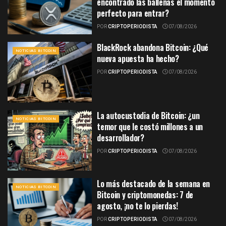
encontrado las ballenas el momento
perfecto para entrar?
POR
CRIPTOPERIODISTA
07/08/2026
BlackRock abandona Bitcoin: ¿Qué
NOTICIAS BITCOIN
nueva apuesta ha hecho?
POR
CRIPTOPERIODISTA
07/08/2026
La autocustodia de Bitcoin: ¿un
NOTICIAS BITCOIN
temor que le costó millones a un
desarrollador?
POR
CRIPTOPERIODISTA
07/08/2026
Lo más destacado de la semana en
NOTICIAS BITCOIN
Bitcoin y criptomonedas: 7 de
agosto, ¡no te lo pierdas!
POR
CRIPTOPERIODISTA
07/08/2026