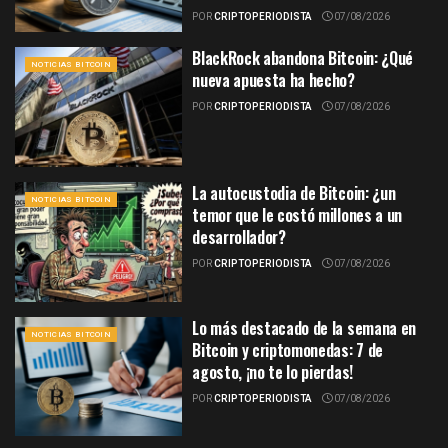
POR
CRIPTOPERIODISTA
07/08/2026
BlackRock abandona Bitcoin: ¿Qué
NOTICIAS BITCOIN
nueva apuesta ha hecho?
POR
CRIPTOPERIODISTA
07/08/2026
La autocustodia de Bitcoin: ¿un
NOTICIAS BITCOIN
temor que le costó millones a un
desarrollador?
POR
CRIPTOPERIODISTA
07/08/2026
Lo más destacado de la semana en
NOTICIAS BITCOIN
Bitcoin y criptomonedas: 7 de
agosto, ¡no te lo pierdas!
POR
CRIPTOPERIODISTA
07/08/2026