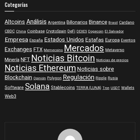
Categorías
Análisis
Altcoins
Binance
Billonarios
Argentina
Cardano
Brasil
Coinbase
DeFi
CBDC
China
CryptoSpain
DEXES
Dogecoin
El Salvador
Empresa
Estados Unidos
Estafas
Europa
España
Eventos
Mercados
Exchanges
FTX
Metaverso
Memecoins
Noticias Bitcoin
NFT
Minería
Noticias de precios
Noticias Ethereum
Noticias sobre
Regulación
Blockchain
Polygon
Ripple
Rusia
Opinión
Solana
Software
Stablecoins
TERRA (LUNA)
Wallets
USDT
Tron
Web3