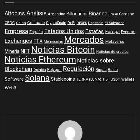
Análisis
Altcoins
Binance
Billonarios
Argentina
Cardano
Brasil
Coinbase
DeFi
CBDC
China
CryptoSpain
DEXES
Dogecoin
El Salvador
Empresa
Estados Unidos
Estafas
Europa
España
Eventos
Mercados
Exchanges
FTX
Metaverso
Memecoins
Noticias Bitcoin
NFT
Minería
Noticias de precios
Noticias Ethereum
Noticias sobre
Regulación
Blockchain
Polygon
Ripple
Rusia
Opinión
Solana
Software
Stablecoins
TERRA (LUNA)
Wallets
USDT
Tron
Web3