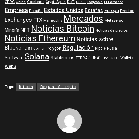
Coinbase
DeFi
CBDC
China
CryptoSpain
DEXES
Dogecoin
El Salvador
Empresa
Estados Unidos
Estafas
Europa
España
Eventos
Mercados
Exchanges
FTX
Metaverso
Memecoins
Noticias Bitcoin
NFT
Minería
Noticias de precios
Noticias Ethereum
Noticias sobre
Regulación
Blockchain
Polygon
Ripple
Rusia
Opinión
Solana
Software
Stablecoins
TERRA (LUNA)
Wallets
USDT
Tron
Web3
Tags:
Bitcoin
Regulación cripto