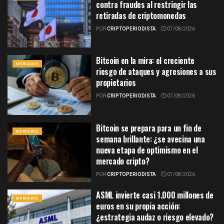
contra fraudes al restringir las
retiradas de criptomonedas
POR
CRIPTOPERIODISTA
07/08/2026
Bitcoin en la mira: el creciente
MERCADOS
riesgo de ataques y agresiones a sus
propietarios
POR
CRIPTOPERIODISTA
07/08/2026
Bitcoin se prepara para un fin de
MERCADOS
semana brillante: ¿se avecina una
nueva etapa de optimismo en el
mercado cripto?
POR
CRIPTOPERIODISTA
07/08/2026
ASML invierte casi 1.000 millones de
MERCADOS
euros en su propia acción:
¿estrategia audaz o riesgo elevado?