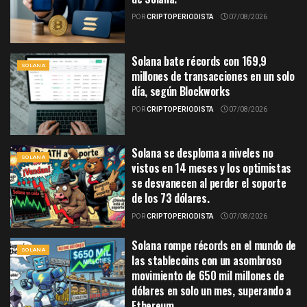
POR
CRIPTOPERIODISTA
07/08/2026
Solana bate récords con 169,9
SOLANA
millones de transacciones en un solo
día, según Blockworks
POR
CRIPTOPERIODISTA
07/08/2026
Solana se desploma a niveles no
SOLANA
vistos en 14 meses y los optimistas
se desvanecen al perder el soporte
de los 73 dólares.
POR
CRIPTOPERIODISTA
07/08/2026
Solana rompe récords en el mundo de
SOLANA
las stablecoins con un asombroso
movimiento de 650 mil millones de
dólares en solo un mes, superando a
Ethereum.