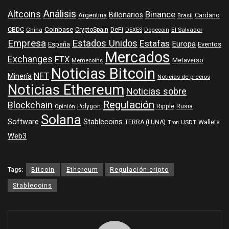
Análisis
Altcoins
Binance
Billonarios
Argentina
Cardano
Brasil
Coinbase
DeFi
CBDC
China
CryptoSpain
DEXES
Dogecoin
El Salvador
Empresa
Estados Unidos
Estafas
Europa
España
Eventos
Mercados
Exchanges
FTX
Metaverso
Memecoins
Noticias Bitcoin
NFT
Minería
Noticias de precios
Noticias Ethereum
Noticias sobre
Regulación
Blockchain
Polygon
Ripple
Rusia
Opinión
Solana
Software
Stablecoins
TERRA (LUNA)
Wallets
USDT
Tron
Web3
Tags:
Bitcoin
Ethereum
Regulación cripto
Stablecoins