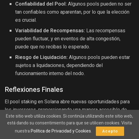
Confiabilidad del Pool:
Algunos pools pueden no ser
tan confiables como aparentan, por lo que la elección
es crucial.
Variabilidad de Recompensas:
Las recompensas
pueden fluctuar, y en eventos de alta congestión,
puede que no recibas lo esperado.
Riesgo de Liquidación:
Algunos pools pueden estar
sujetos a liquidaciones, dependiendo del
funcionamiento interno del nodo.
Reflexiones Finales
El pool staking en Solana abre nuevas oportunidades para
los inversores, proporcionando una manera accesible de
Este sitio web utiliza cookies. Si continúa utilizando este sitio web,
beneficiarse del staking. Sin embargo, como en cualquier
está dando su consentimiento para que se utilicen cookies. Visita
inversión en criptomonedas, es esencial realizar una
nuestra
Política de Privacidad y Cookies
.
Acepto
investigación exhaustiva y tener claro tu nivel de riesgo.