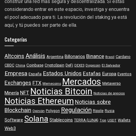
construir una red más segura y descentralizada. Si estás
considerando entrar en este espacio, investiga y encuentra
el pool adecuado para ti. La revolución del staking ya está
aquí, y tú puedes ser parte de ella.
Categorías
Análisis
Altcoins
Binance
Billonarios
Argentina
Cardano
Brasil
Coinbase
DeFi
CBDC
China
CryptoSpain
DEXES
Dogecoin
El Salvador
Empresa
Estados Unidos
Estafas
Europa
España
Eventos
Mercados
Exchanges
FTX
Metaverso
Memecoins
Noticias Bitcoin
NFT
Minería
Noticias de precios
Noticias Ethereum
Noticias sobre
Regulación
Blockchain
Polygon
Ripple
Rusia
Opinión
Solana
Software
Stablecoins
TERRA (LUNA)
Wallets
USDT
Tron
Web3