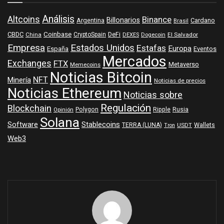
Análisis
Altcoins
Binance
Billonarios
Argentina
Cardano
Brasil
Coinbase
DeFi
CBDC
China
CryptoSpain
DEXES
Dogecoin
El Salvador
Empresa
Estados Unidos
Estafas
Europa
España
Eventos
Mercados
Exchanges
FTX
Metaverso
Memecoins
Noticias Bitcoin
NFT
Minería
Noticias de precios
Noticias Ethereum
Noticias sobre
Regulación
Blockchain
Polygon
Ripple
Rusia
Opinión
Solana
Software
Stablecoins
TERRA (LUNA)
Wallets
USDT
Tron
Web3