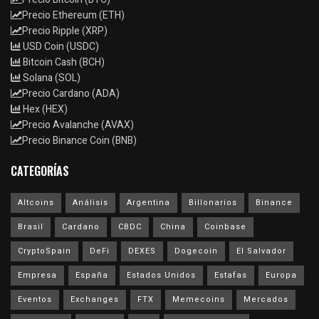
Precio Ethereum (ETH)
Precio Ripple (XRP)
USD Coin (USDC)
Bitcoin Cash (BCH)
Solana (SOL)
Precio Cardano (ADA)
Hex (HEX)
Precio Avalanche (AVAX)
Precio Binance Coin (BNB)
CATEGORÍAS
Altcoins
Análisis
Argentina
Billonarios
Binance
Brasil
Cardano
CBDC
China
Coinbase
CryptoSpain
DeFi
DEXES
Dogecoin
El Salvador
Empresa
España
Estados Unidos
Estafas
Europa
Eventos
Exchanges
FTX
Memecoins
Mercados