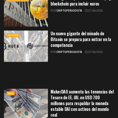
blockchain para incluir euros
POR
CRIPTOPERIODISTA
27/06/2026
Un nuevo gigante del minado de
MINERÍA
Bitcoin se prepara para entrar en la
competencia
POR
CRIPTOPERIODISTA
27/06/2026
MakerDAO aumenta las tenencias del
DEFI
Tesoro de EE. UU. en USD 700
millones para respaldar la moneda
estable DAI con activos del mundo
real