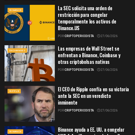
La SEC solicita una orden de
BINANCE
restricción para congelar
temporalmente los activos de
Binance.US
POR
CRIPTOPERIODISTA
27/06/2026
Las empresas de Wall Street se
EXCHANGES
enfrentan a Binance, Coinbase y
otras criptobolsas nativas
POR
CRIPTOPERIODISTA
27/06/2026
El CEO de Ripple confía en su victoria
RIPPLE
ante la SEC en un veredicto
inminente
POR
CRIPTOPERIODISTA
27/06/2026
Binance ayuda a EE. UU. a congelar
BINANCE