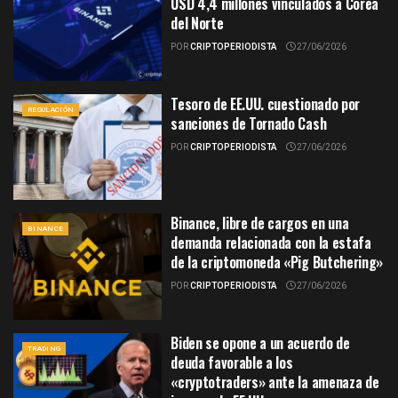
USD 4,4 millones vinculados a Corea
del Norte
POR
CRIPTOPERIODISTA
27/06/2026
Tesoro de EE.UU. cuestionado por
REGULACIÓN
sanciones de Tornado Cash
POR
CRIPTOPERIODISTA
27/06/2026
Binance, libre de cargos en una
BINANCE
demanda relacionada con la estafa
de la criptomoneda «Pig Butchering»
POR
CRIPTOPERIODISTA
27/06/2026
Biden se opone a un acuerdo de
TRADING
deuda favorable a los
«cryptotraders» ante la amenaza de