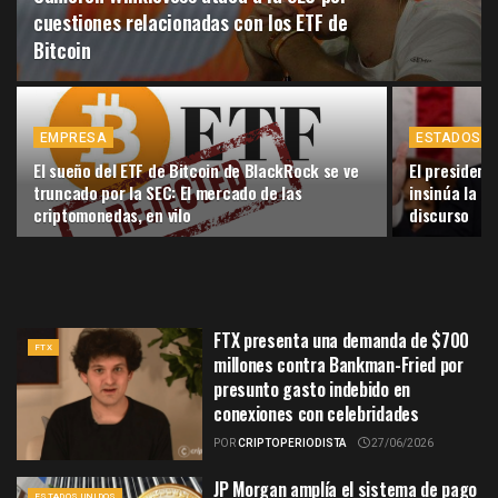
cuestiones relacionadas con los ETF de
Bitcoin
EMPRESA
ESTADOS U
El sueño del ETF de Bitcoin de BlackRock se ve
El president
truncado por la SEC: El mercado de las
insinúa la c
criptomonedas, en vilo
discurso
FTX presenta una demanda de $700
FTX
millones contra Bankman-Fried por
presunto gasto indebido en
conexiones con celebridades
POR
CRIPTOPERIODISTA
27/06/2026
JP Morgan amplía el sistema de pago
ESTADOS UNIDOS