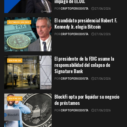
impago de EE.UU.
POR
CRIPTOPERIODISTA
27/06/2026
El candidato presidencial Robert F.
ESTADOS UNIDOS
Kennedy Jr. elogia Bitcoin
POR
CRIPTOPERIODISTA
27/06/2026
El presidente de la FDIC asume la
EMPRESA
responsabilidad del colapso de
Signature Bank
POR
CRIPTOPERIODISTA
27/06/2026
BlockFi opta por liquidar su negocio
EMPRESA
de préstamos
POR
CRIPTOPERIODISTA
27/06/2026