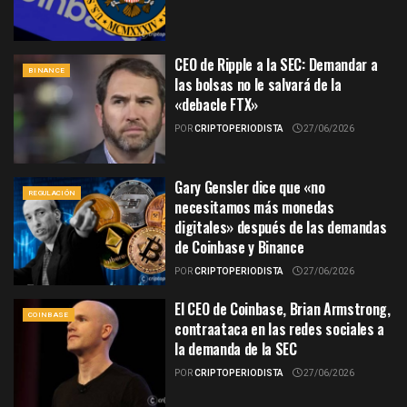
CEO de Ripple a la SEC: Demandar a
BINANCE
las bolsas no le salvará de la
«debacle FTX»
POR
CRIPTOPERIODISTA
27/06/2026
Gary Gensler dice que «no
REGULACIÓN
necesitamos más monedas
digitales» después de las demandas
de Coinbase y Binance
POR
CRIPTOPERIODISTA
27/06/2026
El CEO de Coinbase, Brian Armstrong,
COINBASE
contraataca en las redes sociales a
la demanda de la SEC
POR
CRIPTOPERIODISTA
27/06/2026