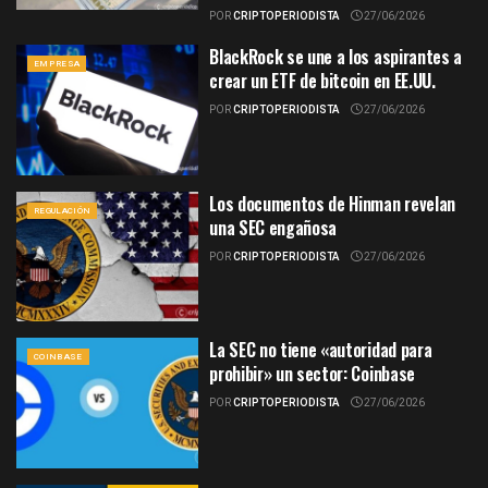
POR
CRIPTOPERIODISTA
27/06/2026
BlackRock se une a los aspirantes a
EMPRESA
crear un ETF de bitcoin en EE.UU.
POR
CRIPTOPERIODISTA
27/06/2026
Los documentos de Hinman revelan
REGULACIÓN
una SEC engañosa
POR
CRIPTOPERIODISTA
27/06/2026
La SEC no tiene «autoridad para
COINBASE
prohibir» un sector: Coinbase
POR
CRIPTOPERIODISTA
27/06/2026