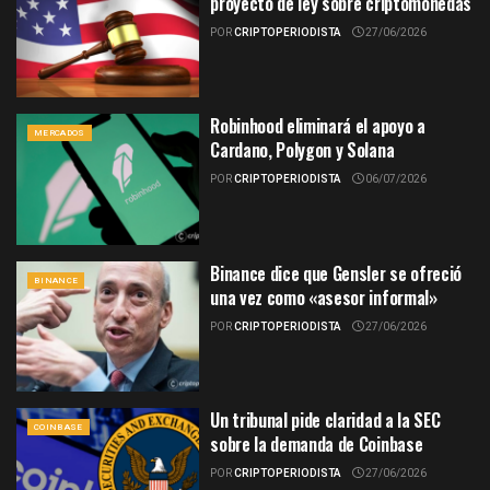
proyecto de ley sobre criptomonedas
POR
CRIPTOPERIODISTA
27/06/2026
Robinhood eliminará el apoyo a
MERCADOS
Cardano, Polygon y Solana
POR
CRIPTOPERIODISTA
06/07/2026
Binance dice que Gensler se ofreció
BINANCE
una vez como «asesor informal»
POR
CRIPTOPERIODISTA
27/06/2026
Un tribunal pide claridad a la SEC
COINBASE
sobre la demanda de Coinbase
POR
CRIPTOPERIODISTA
27/06/2026