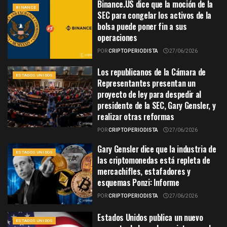
Binance.US dice que la moción de la
BINANCE
SEC para congelar los activos de la
bolsa puede poner fin a sus
operaciones
POR
CRIPTOPERIODISTA
27/06/2026
Los republicanos de la Cámara de
ESTADOS UNIDOS
Representantes presentan un
proyecto de ley para despedir al
presidente de la SEC, Gary Gensler, y
realizar otras reformas
POR
CRIPTOPERIODISTA
27/06/2026
Gary Gensler dice que la industria de
ESTADOS UNIDOS
las criptomonedas está repleta de
mercachifles, estafadores y
esquemas Ponzi: Informe
POR
CRIPTOPERIODISTA
27/06/2026
Estados Unidos publica un nuevo
ESTADOS UNIDOS