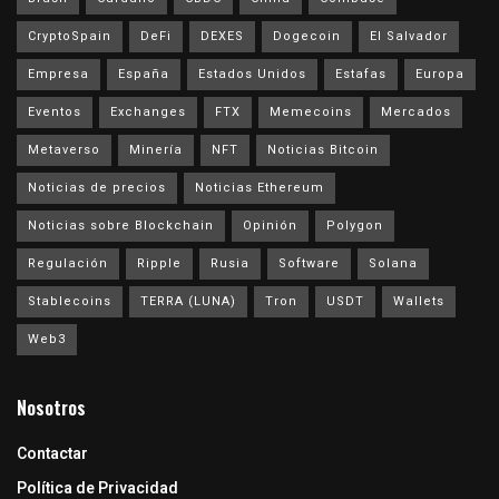
CryptoSpain
DeFi
DEXES
Dogecoin
El Salvador
Empresa
España
Estados Unidos
Estafas
Europa
Eventos
Exchanges
FTX
Memecoins
Mercados
Metaverso
Minería
NFT
Noticias Bitcoin
Noticias de precios
Noticias Ethereum
Noticias sobre Blockchain
Opinión
Polygon
Regulación
Ripple
Rusia
Software
Solana
Stablecoins
TERRA (LUNA)
Tron
USDT
Wallets
Web3
Nosotros
Contactar
Política de Privacidad