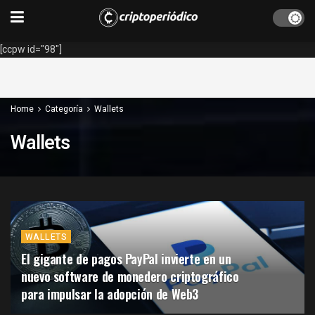
[ccpw id="98"]
Home
Categoría
Wallets
Wallets
WALLETS
El gigante de pagos PayPal invierte en un
nuevo software de monedero criptográfico
para impulsar la adopción de Web3