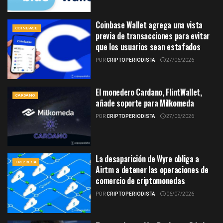
Coinbase Wallet agrega una vista
COINBASE
previa de transacciones para evitar
que los usuarios sean estafados
POR
CRIPTOPERIODISTA
27/06/2026
El monedero Cardano, FlintWallet,
CARDANO
añade soporte para Milkomeda
POR
CRIPTOPERIODISTA
27/06/2026
La desaparición de Wyre obliga a
EMPRESA
Airtm a detener las operaciones de
comercio de criptomonedas
POR
CRIPTOPERIODISTA
06/07/2026