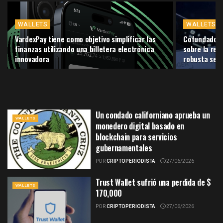
WALLETS
WALLETS
VardexPay tiene como objetivo simplificar las
Cofundador 
finanzas utilizando una billetera electrónica
sobre la rec
innovadora
robusta segu
Un condado californiano aprueba un
WALLETS
monedero digital basado en
blockchain para servicios
gubernamentales
POR
CRIPTOPERIODISTA
27/06/2026
Trust Wallet sufrió una perdida de $
WALLETS
170,000
POR
CRIPTOPERIODISTA
27/06/2026