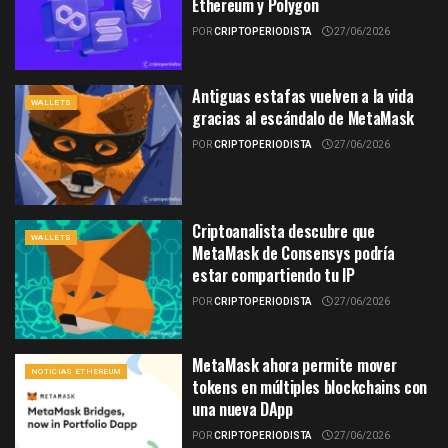
Ethereum y Polygon
POR
CRIPTOPERIODISTA
27/06/2026
Antiguas estafas vuelven a la vida
WALLETS
gracias al escándalo de MetaMask
POR
CRIPTOPERIODISTA
27/06/2026
Criptoanalista descubre que
WALLETS
MetaMask de Consensys podría
estar compartiendo tu IP
POR
CRIPTOPERIODISTA
27/06/2026
MetaMask ahora permite mover
NOTICIAS ETHEREUM
tokens en múltiples blockchains con
una nueva DApp
POR
CRIPTOPERIODISTA
27/06/2026