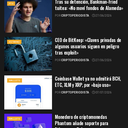
Tras su detención, Bankman-Fried
FTX
tuitea: «No moví fondos de Alameda»
POR
CRIPTOPERIODISTA
27/06/2026
CEO de BitKeep: «Claves privadas de
ESTAFAS
algunos usuarios siguen en peligro
tras exploit»
POR
CRIPTOPERIODISTA
27/06/2026
Coinbase Wallet ya no admitirá BCH,
WALLETS
ETC, XLM y XRP, por «bajo uso»
POR
CRIPTOPERIODISTA
07/07/2026
Monedero de criptomonedas
WALLETS
Phantom añade soporte para