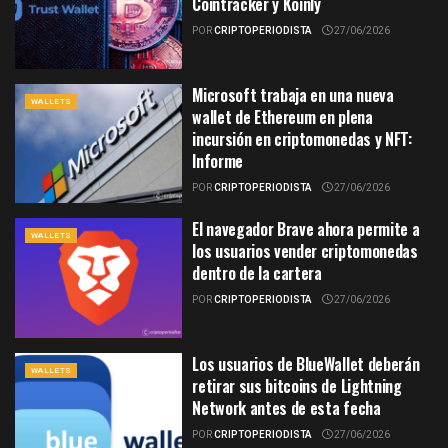
Cointracker y Koinly
POR
CRIPTOPERIODISTA
27/06/2026
Microsoft trabaja en una nueva
WALLETS
wallet de Ethereum en plena
incursión en criptomonedas y NFT:
Informe
POR
CRIPTOPERIODISTA
27/06/2026
El navegador Brave ahora permite a
WALLETS
los usuarios vender criptomonedas
dentro de la cartera
POR
CRIPTOPERIODISTA
27/06/2026
Los usuarios de BlueWallet deberán
WALLETS
retirar sus bitcoins de Lightning
Network antes de esta fecha
POR
CRIPTOPERIODISTA
27/06/2026