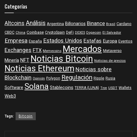
Categorías
Análisis
Altcoins
Binance
Billonarios
Argentina
Cardano
Brasil
Coinbase
DeFi
CBDC
China
CryptoSpain
DEXES
Dogecoin
El Salvador
Empresa
Estados Unidos
Estafas
Europa
España
Eventos
Mercados
Exchanges
FTX
Metaverso
Memecoins
Noticias Bitcoin
NFT
Minería
Noticias de precios
Noticias Ethereum
Noticias sobre
Regulación
Blockchain
Polygon
Ripple
Rusia
Opinión
Solana
Software
Stablecoins
TERRA (LUNA)
Wallets
USDT
Tron
Web3
Tags:
Bitcoin