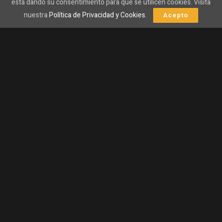
está dando su consentimiento para que se utilicen cookies. Visita
Impactante ataque a Bitcoin: los hackers
nuestra
Política de Privacidad y Cookies
.
Acepto
desmantelan nodos de Lightning y se llevan todo.
08/08/2026
Michael Burry lanza su dardo contra Oracle y la
innovadora IA de Nebius.
08/08/2026
Valuaciones desproporcionadas:
Tanto en 1999
como en la actualidad, hemos observado activos que
parecen sobrevalorados en relación a sus ingresos o
utilidades reales.
FOMO (Fear of Missing Out):
En ambas épocas, los
inversores temen quedarse fuera de una oportunidad
que parece única, lo que impulsa aún más la demanda y
los precios.
Regulación escasa:
En los años 90, el marco