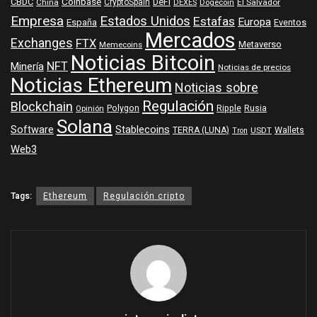
Coinbase
DeFi
CBDC
China
CryptoSpain
DEXES
Dogecoin
El Salvador
Empresa
Estados Unidos
Estafas
Europa
España
Eventos
Mercados
Exchanges
FTX
Metaverso
Memecoins
Noticias Bitcoin
NFT
Minería
Noticias de precios
Noticias Ethereum
Noticias sobre
Regulación
Blockchain
Polygon
Ripple
Rusia
Opinión
Solana
Software
Stablecoins
TERRA (LUNA)
Wallets
USDT
Tron
Web3
Tags:
Ethereum
Regulación cripto