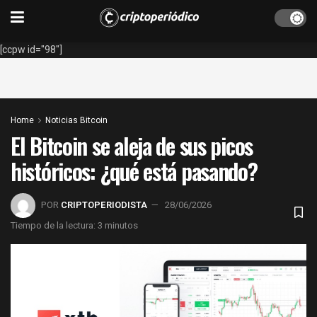
[ccpw id="98"]
Home
Noticias Bitcoin
El Bitcoin se aleja de sus picos
históricos: ¿qué está pasando?
POR
CRIPTOPERIODISTA
28/06/2026
Tiempo de la lectura: 3 minutos