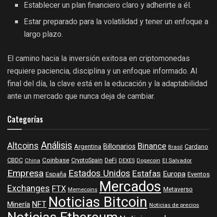
Establecer un plan financiero claro y adherirte a él.
Estar preparado para la volatilidad y tener un enfoque a
largo plazo.
El camino hacia la inversión exitosa en criptomonedas
requiere paciencia, disciplina y un enfoque informado. Al
final del día, la clave está en la educación y la adaptabilidad
ante un mercado que nunca deja de cambiar.
Categorías
Análisis
Altcoins
Binance
Billonarios
Argentina
Cardano
Brasil
Coinbase
DeFi
CBDC
China
CryptoSpain
DEXES
Dogecoin
El Salvador
Empresa
Estados Unidos
Estafas
Europa
España
Eventos
Mercados
Exchanges
FTX
Metaverso
Memecoins
Noticias Bitcoin
NFT
Minería
Noticias de precios