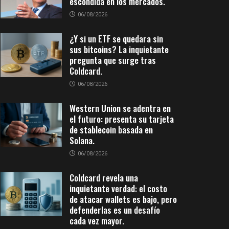
escondida en los mercados.
06/08/2026
¿Y si un ETF se quedara sin
sus bitcoins? La inquietante
pregunta que surge tras
Coldcard.
06/08/2026
Western Union se adentra en
el futuro: presenta su tarjeta
de stablecoin basada en
Solana.
06/08/2026
Coldcard revela una
inquietante verdad: el costo
de atacar wallets es bajo, pero
defenderlas es un desafío
cada vez mayor.