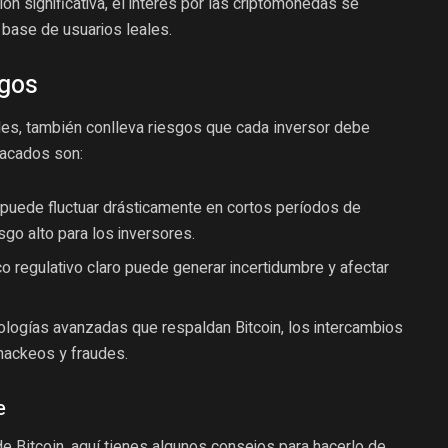
ón significativa, el interés por las criptomonedas se
 base de usuarios leales.
sgos
es, también conlleva riesgos que cada inversor debe
tacados son:
n puede fluctuar drásticamente en cortos períodos de
sgo alto para los inversores.
o regulativo claro puede generar incertidumbre y afectar
ologías avanzadas que respaldan Bitcoin, los intercambios
 hackeos y fraudes.
e
e Bitcoin, aquí tienes algunos consejos para hacerlo de