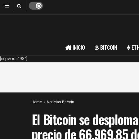
INICIO
BITCOIN
ET
[ccpw id="98"]
Home
Noticias Bitcoin
El Bitcoin se desplom
precio de 66.969,85 d