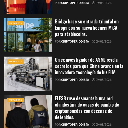
POR
CRIPTOPERIODISTA
09/08/2026
Bridge hace su entrada triunfal en
MERCADOS
Europa con su nueva licencia MiCA
para stablecoins.
POR
CRIPTOPERIODISTA
09/08/2026
Un ex investigador de ASML revela
MERCADOS
secretos para que China avance en la
innovadora tecnología de luz EUV
POR
CRIPTOPERIODISTA
09/08/2026
El FSB ruso desmantela una red
MERCADOS
clandestina de casas de cambio de
criptomonedas con decenas de
detenidos.
POR
CRIPTOPERIODISTA
09/08/2026