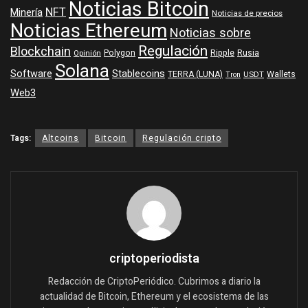
Noticias Bitcoin
NFT
Minería
Noticias de precios
Noticias Ethereum
Noticias sobre
Regulación
Blockchain
Polygon
Ripple
Rusia
Opinión
Solana
Software
Stablecoins
TERRA (LUNA)
Wallets
USDT
Tron
Web3
Tags:
Altcoins
Bitcoin
Regulación cripto
criptoperiodista
Redacción de CriptoPeriódico. Cubrimos a diario la
actualidad de Bitcoin, Ethereum y el ecosistema de las