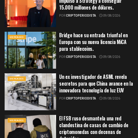
impulsó a Strategy a conseguir
15.000 millones de dólares.
POR
CRIPTOPERIODISTA
09/08/2026
Bridge hace su entrada triunfal en
MERCADOS
Europa con su nueva licencia MiCA
para stablecoins.
POR
CRIPTOPERIODISTA
09/08/2026
Un ex investigador de ASML revela
MERCADOS
secretos para que China avance en la
innovadora tecnología de luz EUV
POR
CRIPTOPERIODISTA
09/08/2026
El FSB ruso desmantela una red
MERCADOS
clandestina de casas de cambio de
criptomonedas con decenas de