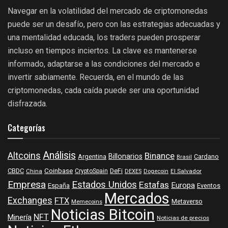
Navegar en la volatilidad del mercado de criptomonedas
puede ser un desafío, pero con las estrategias adecuadas y
una mentalidad educada, los traders pueden prosperar
incluso en tiempos inciertos. La clave es mantenerse
informado, adaptarse a las condiciones del mercado e
invertir sabiamente. Recuerda, en el mundo de las
criptomonedas, cada caída puede ser una oportunidad
disfrazada.
Categorías
Análisis
Altcoins
Binance
Billonarios
Argentina
Cardano
Brasil
Coinbase
DeFi
CBDC
China
CryptoSpain
DEXES
Dogecoin
El Salvador
Empresa
Estados Unidos
Estafas
Europa
España
Eventos
Mercados
Exchanges
FTX
Metaverso
Memecoins
Noticias Bitcoin
NFT
Minería
Noticias de precios