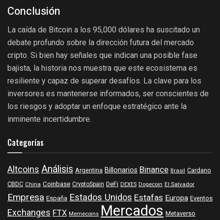
Conclusión
La caída de Bitcoin a los 95,000 dólares ha suscitado un
debate profundo sobre la dirección futura del mercado
cripto. Si bien hay señales que indican una posible fase
bajista, la historia nos muestra que este ecosistema es
resiliente y capaz de superar desafíos. La clave para los
inversores es mantenerse informados, ser conscientes de
los riesgos y adoptar un enfoque estratégico ante la
inminente incertidumbre.
Categorías
Análisis
Altcoins
Binance
Billonarios
Argentina
Cardano
Brasil
Coinbase
DeFi
CBDC
China
CryptoSpain
DEXES
Dogecoin
El Salvador
Empresa
Estados Unidos
Estafas
Europa
España
Eventos
Mercados
Exchanges
FTX
Metaverso
Memecoins