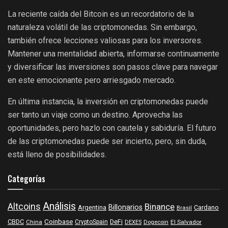
La reciente caída del Bitcoin es un recordatorio de la
naturaleza volátil de las criptomonedas. Sin embargo,
también ofrece lecciones valiosas para los inversores.
Mantener una mentalidad abierta, informarse continuamente
y diversificar las inversiones son pasos clave para navegar
en este emocionante pero arriesgado mercado.
En última instancia, la inversión en criptomonedas puede
ser tanto un viaje como un destino. Aprovecha las
oportunidades, pero hazlo con cautela y sabiduría. El futuro
de las criptomonedas puede ser incierto, pero, sin duda,
está lleno de posibilidades.
Categorías
Análisis
Altcoins
Binance
Billonarios
Argentina
Cardano
Brasil
Coinbase
DeFi
CBDC
China
CryptoSpain
DEXES
Dogecoin
El Salvador