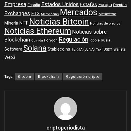
Empresa
Estados Unidos
Estafas
Europa
España
Eventos
Mercados
Exchanges
FTX
Metaverso
Memecoins
Noticias Bitcoin
NFT
Minería
Noticias de precios
Noticias Ethereum
Noticias sobre
Regulación
Blockchain
Polygon
Ripple
Rusia
Opinión
Solana
Software
Stablecoins
TERRA (LUNA)
Wallets
USDT
Tron
Web3
Tags:
Bitcoin
Blockchain
Regulación cripto
criptoperiodista