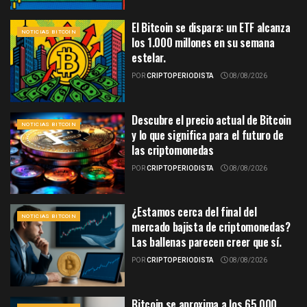
El Bitcoin se dispara: un ETF alcanza
NOTICIAS BITCOIN
los 1.000 millones en su semana
estelar.
POR
CRIPTOPERIODISTA
08/08/2026
Descubre el precio actual de Bitcoin
NOTICIAS BITCOIN
y lo que significa para el futuro de
las criptomonedas
POR
CRIPTOPERIODISTA
08/08/2026
¿Estamos cerca del final del
NOTICIAS BITCOIN
mercado bajista de criptomonedas?
Las ballenas parecen creer que sí.
POR
CRIPTOPERIODISTA
08/08/2026
Bitcoin se aproxima a los 65.000