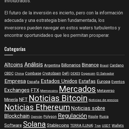
involucrados.
El futuro de la inversión es incierto, pero con la información
adecuada y una estrategia bien fundamentada, los
inversores pueden navegar en estos waters turbulentos y
encontrar oportunidades que les permitan prosperar.
Categorías
Análisis
Altcoins
Binance
Billonarios
Argentina
Cardano
Brasil
Coinbase
DeFi
CBDC
China
CryptoSpain
DEXES
Dogecoin
El Salvador
Empresa
Estados Unidos
Estafas
Europa
España
Eventos
Mercados
Exchanges
FTX
Metaverso
Memecoins
Noticias Bitcoin
NFT
Minería
Noticias de precios
Noticias Ethereum
Noticias sobre
Regulación
Blockchain
Polygon
Ripple
Rusia
Opinión
Solana
Software
Stablecoins
TERRA (LUNA)
Wallets
USDT
Tron