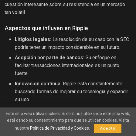
cuestión interesante sobre su resistencia en un mercado
tan volátil.
Aspectos que influyen en Ripple
Litigios legales:
La resolución de su caso con la SEC
podría tener un impacto considerable en su futuro.
Adopción por parte de bancos:
Su enfoque en
facilitar transacciones internacionales es un punto
fuerte.
Innovación continua:
Ripple está constantemente
buscando formas de mejorar su tecnología y expandir
su uso.
Este sitio web utiliza cookies. Si continúa utilizando este sitio web,
¿Qué futuro le espera a Ripple?
está dando su consentimiento para que se utilicen cookies. Visita
La sostenibilidad de Ripple en el mercado depende en gran
nuestra
Política de Privacidad y Cookies
.
Acepto
medida de sus desarrollos legales y de cómo se posiciona