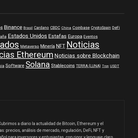
Binance
os
Coinbase
DeFi
Cardano
CBDC
Brasil
China
CryptoSpain
Estados Unidos
Estafas
Europa
aña
Eventos
ados
Noticias
NFT
Minería
Metaverso
cias Ethereum
Noticias sobre Blockchain
Solana
Software
Stablecoins
sia
TERRA (LUNA)
USDT
Tron
ubrimos a diario la actualidad de Bitcoin, Ethereum y el
: precios, análisis de mercado, regulación, DeFi, NFT y
ol para inversores y entusiastas, con rigor y lenguaje claro.