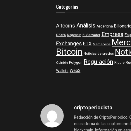
Categorías
Análisis
Altcoins
Billonari
Argentina
Empresa
Esp
DEXES
Dogecoin
El Salvador
Merc
Exchanges
FTX
Memecoins
Bitcoin
Noti
Noticias de precios
Regulación
Polygon
Ripple
Ru
Opinión
Web3
Wallets
criptoperiodista
Redacción de CriptoPeriódico. C
ecosistema de las criptomonedas
blockchain. Información en españ