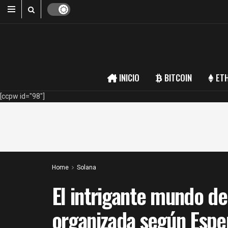
INICIO
BITCOIN
ET
[ccpw id="98"]
Home
Solana
El intrigante mundo d
organizada según Esper