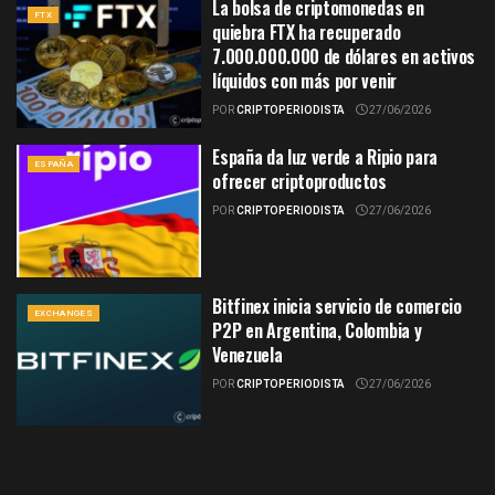
La bolsa de criptomonedas en
FTX
quiebra FTX ha recuperado
7.000.000.000 de dólares en activos
líquidos con más por venir
POR
CRIPTOPERIODISTA
27/06/2026
España da luz verde a Ripio para
ESPAÑA
ofrecer criptoproductos
POR
CRIPTOPERIODISTA
27/06/2026
Bitfinex inicia servicio de comercio
EXCHANGES
P2P en Argentina, Colombia y
Venezuela
POR
CRIPTOPERIODISTA
27/06/2026