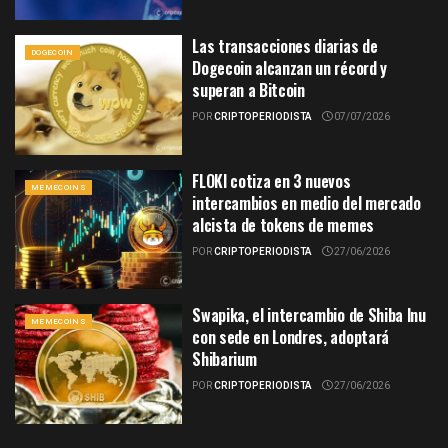
Las transacciones diarias de
DOGECOIN
Dogecoin alcanzan un récord y
superan a Bitcoin
POR
CRIPTOPERIODISTA
07/07/2026
FLOKI cotiza en 3 nuevos
MEMECOINS
intercambios en medio del mercado
alcista de tokens de memes
POR
CRIPTOPERIODISTA
27/06/2026
Swapika, el intercambio de Shiba Inu
MEMECOINS
con sede en Londres, adoptará
Shibarium
POR
CRIPTOPERIODISTA
27/06/2026