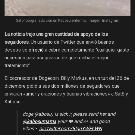
Satō fotografiado con un Kabosu enfermo. Imagen: Instagram
La noticia trajo una gran cantidad de apoyo de los
seguidores.
Un usuario de Twitter que envió buenos
deseos se
ofreció
a cubrir completamente “cualquier gasto
necesario para asegurarse de que reciba el mejor
tratamiento”.
El cocreador de Dogecoin, Billy Markus, en un tuit del 26 de
diciembre pidió a sus dos millones de seguidores que
enviaran «amor y oraciones y buenas vibraciones» a Satō y
Kabosu.
doge (kabosu) is sick :( please send her and
@kabosumama
your ❤️ and 🙏 and good
vibes ~
pic.twitter.com/8IqnYWFhWN