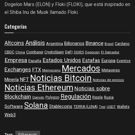
Dogelon Mars (ELON) y Floki (FLOKI), que está inspirado en
el Shiba Inu de Musk llamado Floki.
Categorías
Análisis
Altcoins
Binance
Billonarios
Argentina
Cardano
Brasil
Coinbase
DeFi
CBDC
China
CryptoSpain
DEXES
Dogecoin
El Salvador
Empresa
Estados Unidos
Estafas
Europa
España
Eventos
Mercados
Exchanges
FTX
Metaverso
Memecoins
Noticias Bitcoin
NFT
Minería
Noticias de precios
Noticias Ethereum
Noticias sobre
Regulación
Blockchain
Polygon
Ripple
Rusia
Opinión
Solana
Software
Stablecoins
TERRA (LUNA)
Wallets
USDT
Tron
Web3
Tags:
Ethereum