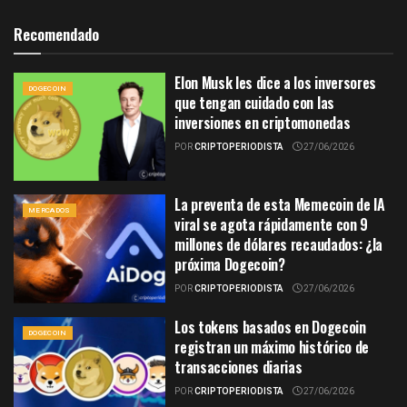
Recomendado
Elon Musk les dice a los inversores
DOGECOIN
que tengan cuidado con las
inversiones en criptomonedas
POR
CRIPTOPERIODISTA
27/06/2026
La preventa de esta Memecoin de IA
MERCADOS
viral se agota rápidamente con 9
millones de dólares recaudados: ¿la
próxima Dogecoin?
POR
CRIPTOPERIODISTA
27/06/2026
Los tokens basados en Dogecoin
DOGECOIN
registran un máximo histórico de
transacciones diarias
POR
CRIPTOPERIODISTA
27/06/2026