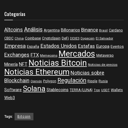
Categorías
Análisis
Altcoins
Binance
Billonarios
Argentina
Cardano
Brasil
Coinbase
DeFi
CBDC
China
CryptoSpain
DEXES
Dogecoin
El Salvador
Empresa
Estados Unidos
Estafas
Europa
España
Eventos
Mercados
Exchanges
FTX
Metaverso
Memecoins
Noticias Bitcoin
NFT
Minería
Noticias de precios
Noticias Ethereum
Noticias sobre
Regulación
Blockchain
Polygon
Ripple
Rusia
Opinión
Solana
Software
Stablecoins
TERRA (LUNA)
Wallets
USDT
Tron
Web3
Tags:
Bitcoin