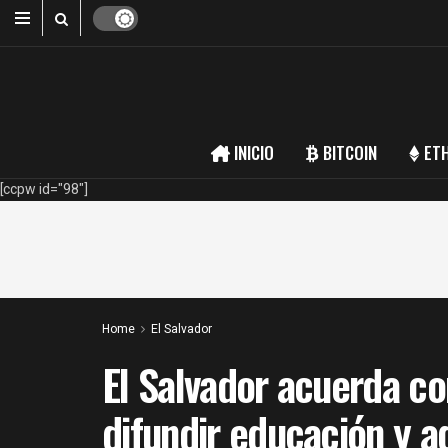
INICIO
BITCOIN
ET
[ccpw id="98"]
Home
El Salvador
El Salvador acuerda co
difundir educación y a