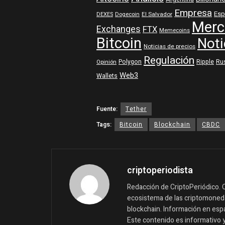
Empresa
Esp
DEXES
Dogecoin
El Salvador
Merc
Exchanges
FTX
Memecoins
Bitcoin
Noti
Noticias de precios
Regulación
Polygon
Ripple
Ru
Opinión
Web3
Wallets
Fuente:
Tether
Tags:
Bitcoin
Blockchain
CBDC
criptoperiodista
Redacción de CriptoPeriódico. C
ecosistema de las criptomonedas
blockchain. Información en españ
Este contenido es informativo 