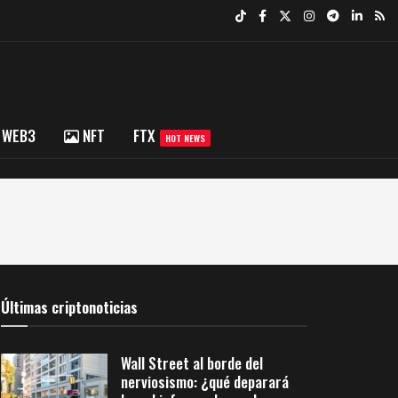
WEB3
NFT
FTX
HOT NEWS
Últimas criptonoticias
Wall Street al borde del
nerviosismo: ¿qué deparará