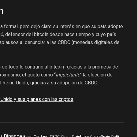
n
a formal, pero dejó claro su interés en que su país adopte
ić, defensor del bitcoin desde hace tiempo y cuyo país
s aplausos al denunciar a las CBDC (monedas digitales de
C de todo lo contrario al bitcoin -gracias a la promesa de
 Asimismo, etiquetó como “
inquietante
” la elección de
l Reino Unido, gracias a su adopción de CBDC.
Unido y sus planes con las criptos
Binance
os
Coinbase
DeFi
Cardano
CBDC
Brasil
China
CryptoSpain