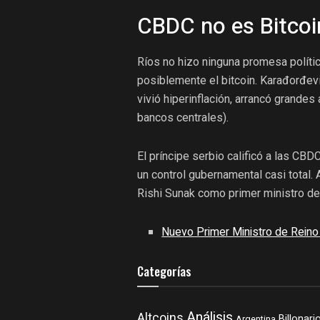
CBDC no es Bitcoi
Ríos no hizo ninguna promesa polític
posiblemente el bitcoin. Karađorđev
vivió hiperinflación, arrancó grande
bancos centrales).
El príncipe serbio calificó a las CBD
un control gubernamental casi total.
Rishi Sunak como primer ministro de
Nuevo Primer Ministro de Reino 
Categorías
Análisis
Altcoins
Billonari
Argentina