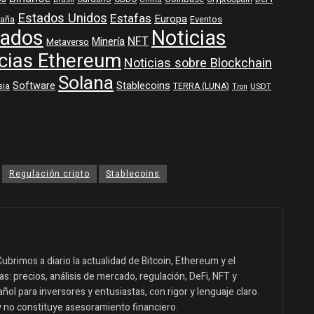
Estados Unidos
Estafas
Europa
aña
Eventos
ados
Noticias
NFT
Minería
Metaverso
cias Ethereum
Noticias sobre Blockchain
Solana
Software
Stablecoins
sia
TERRA (LUNA)
USDT
Tron
Regulación cripto
Stablecoins
ubrimos a diario la actualidad de Bitcoin, Ethereum y el
: precios, análisis de mercado, regulación, DeFi, NFT y
ol para inversores y entusiastas, con rigor y lenguaje claro.
y no constituye asesoramiento financiero.