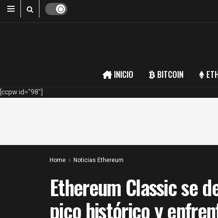
INICIO
BITCOIN
ET
[ccpw id="98"]
Home
Noticias Ethereum
Ethereum Classic se 
pico histórico y enfre