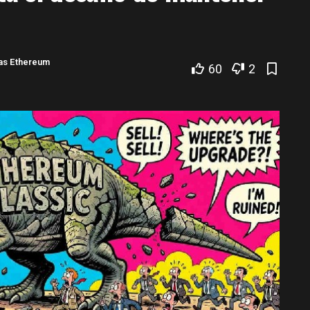
ias Ethereum
60
2