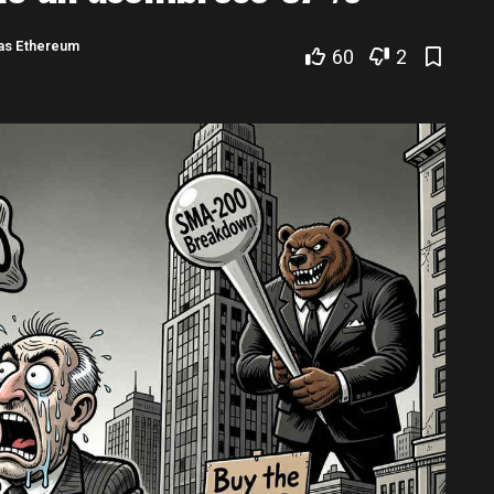
ias Ethereum
60
2