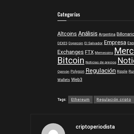
Categorías
Análisis
Altcoins
Billonari
Argentina
Empresa
Esp
DEXES
Dogecoin
El Salvador
Merc
Exchanges
FTX
Memecoins
Bitcoin
Noti
Noticias de precios
Regulación
Polygon
Ripple
Ru
Opinión
Web3
Wallets
Tags:
Ethereum
Regulación cripto
criptoperiodista