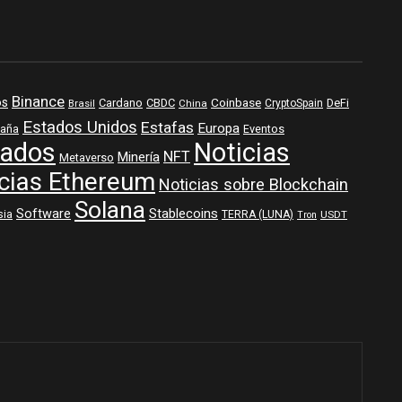
Binance
os
Coinbase
DeFi
Cardano
CBDC
Brasil
China
CryptoSpain
Estados Unidos
Estafas
Europa
aña
Eventos
ados
Noticias
NFT
Minería
Metaverso
cias Ethereum
Noticias sobre Blockchain
Solana
Software
Stablecoins
sia
TERRA (LUNA)
USDT
Tron