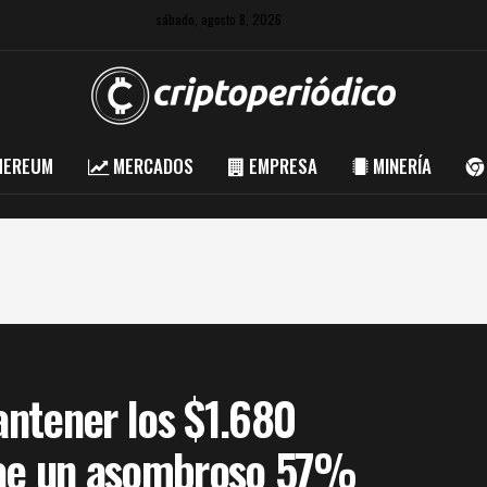
sábado, agosto 8, 2026
HEREUM
MERCADOS
EMPRESA
MINERÍA
ntener los $1.680
cae un asombroso 57%