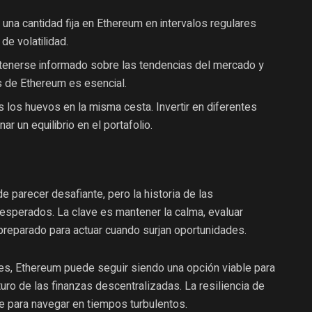
r una cantidad fija en Ethereum en intervalos regulares
de volatilidad.
enerse informado sobre las tendencias del mercado y
s de Ethereum es esencial.
los huevos en la misma cesta. Invertir en diferentes
 un equilibrio en el portafolio.
e parecer desafiante, pero la historia de las
nesperados. La clave es mantener la calma, evaluar
preparado para actuar cuando surjan oportunidades.
es, Ethereum puede seguir siendo una opción viable para
turo de las finanzas descentralizadas. La resiliencia de
e para navegar en tiempos turbulentos.