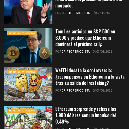
mercado.
POR
CRIPTOPERIODISTA
07/08/2026
Tom Lee anticipa un S&P 500 en
NOTICIAS ETHEREUM
8,000 y predice que Ethereum
dominará el próximo rally.
POR
CRIPTOPERIODISTA
07/08/2026
WeETH desata la controversia:
NOTICIAS ETHEREUM
¿recompensas en Ethereum a la vista
tras su salida del restaking?
POR
CRIPTOPERIODISTA
07/08/2026
Ethereum sorprende y rebasa los
NOTICIAS ETHEREUM
1.900 dólares con un impulso del
0,49%