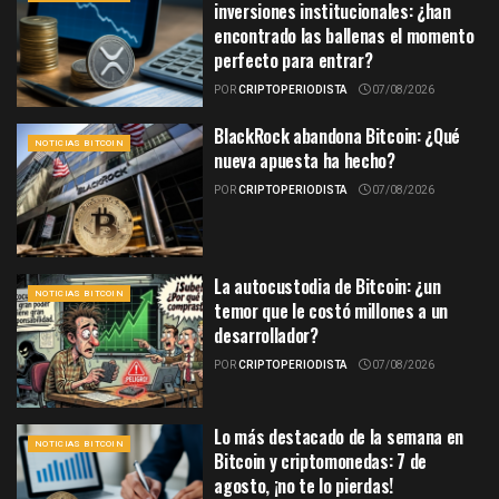
inversiones institucionales: ¿han
encontrado las ballenas el momento
perfecto para entrar?
POR
CRIPTOPERIODISTA
07/08/2026
BlackRock abandona Bitcoin: ¿Qué
NOTICIAS BITCOIN
nueva apuesta ha hecho?
POR
CRIPTOPERIODISTA
07/08/2026
La autocustodia de Bitcoin: ¿un
NOTICIAS BITCOIN
temor que le costó millones a un
desarrollador?
POR
CRIPTOPERIODISTA
07/08/2026
Lo más destacado de la semana en
NOTICIAS BITCOIN
Bitcoin y criptomonedas: 7 de
agosto, ¡no te lo pierdas!