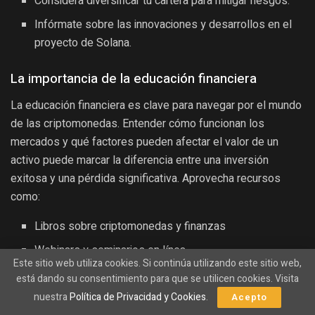
Considera diversificar tu cartera para mitigar riesgos.
Infórmate sobre las innovaciones y desarrollos en el
proyecto de Solana.
La importancia de la educación financiera
La educación financiera es clave para navegar por el mundo
de las criptomonedas. Entender cómo funcionan los
mercados y qué factores pueden afectar el valor de un
activo puede marcar la diferencia entre una inversión
exitosa y una pérdida significativa. Aprovecha recursos
como:
Libros sobre criptomonedas y finanzas
Webinars y seminarios en línea
Este sitio web utiliza cookies. Si continúa utilizando este sitio web,
Comunidades y foros de discusión
está dando su consentimiento para que se utilicen cookies. Visita
nuestra
Política de Privacidad y Cookies
.
Acepto
El futuro de Solana y las criptomonedas