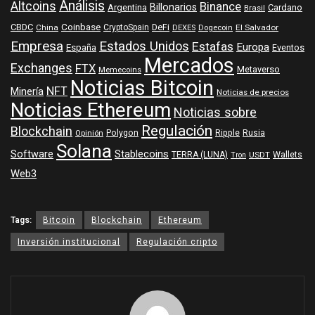
Análisis
Altcoins
Binance
Billonarios
Argentina
Cardano
Brasil
Coinbase
DeFi
CBDC
China
CryptoSpain
DEXES
Dogecoin
El Salvador
Empresa
Estados Unidos
Estafas
Europa
España
Eventos
Mercados
Exchanges
FTX
Metaverso
Memecoins
Noticias Bitcoin
NFT
Minería
Noticias de precios
Noticias Ethereum
Noticias sobre
Regulación
Blockchain
Polygon
Ripple
Rusia
Opinión
Solana
Software
Stablecoins
TERRA (LUNA)
Wallets
USDT
Tron
Web3
Tags:
Bitcoin
Blockchain
Ethereum
Inversión institucional
Regulación cripto