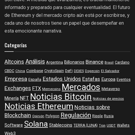
informado y preparado para cualquier eventualidad. El futuro
de Ethereum y del mercado cripto aún está por escribirse, y
cada uno de nosotros tiene un papel que desempeñar en
esta emocionante narrativa.
Categorías
Análisis
Altcoins
Binance
Billonarios
Argentina
Cardano
Brasil
Coinbase
DeFi
CBDC
China
CryptoSpain
DEXES
Dogecoin
El Salvador
Empresa
Estados Unidos
Estafas
Europa
España
Eventos
Mercados
Exchanges
FTX
Metaverso
Memecoins
Noticias Bitcoin
NFT
Minería
Noticias de precios
Noticias Ethereum
Noticias sobre
Regulación
Blockchain
Polygon
Ripple
Rusia
Opinión
Solana
Software
Stablecoins
TERRA (LUNA)
Wallets
USDT
Tron
Web3