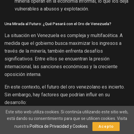
minería operan en la economía informal, lo que los deja
vulnerables a abusos y explotación.
Una Mirada al Futuro: ¿Qué Pasará con el Oro de Venezuela?
La situación en Venezuela es compleja y multifacética. A
medida que el gobierno busca maximizar los ingresos a
través de la minería, también enfrenta desafíos
significativos. Entre ellos se encuentran la presión
internacional, las sanciones económicas y la creciente
oposición interna.
En este contexto, el futuro del oro venezolano es incierto.
Sin embargo, hay factores que podrían influir en su
desarrollo:
Este sitio web utiliza cookies. Si continúa utilizando este sitio web,
Relaciones internacionales:
Mejorar las relaciones
está dando su consentimiento para que se utilicen cookies. Visita
con otros países podría facilitar la inversión y la
nuestra
Política de Privacidad y Cookies
.
Acepto
tecnología necesarias para una minería sostenible.