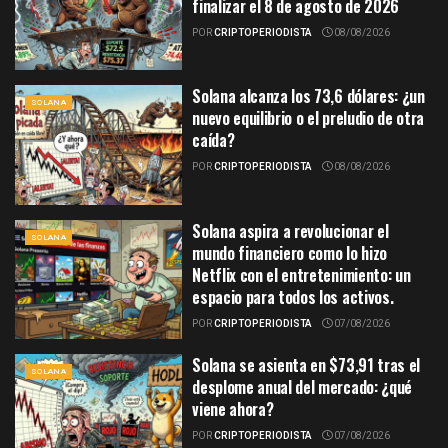
finalizar el 8 de agosto de 2026
POR
CRIPTOPERIODISTA
08/08/2026
Solana alcanza los 73,6 dólares: ¿un
SOLANA
nuevo equilibrio o el preludio de otra
caída?
POR
CRIPTOPERIODISTA
08/08/2026
Solana aspira a revolucionar el
SOLANA
mundo financiero como lo hizo
Netflix con el entretenimiento: un
espacio para todos los activos.
POR
CRIPTOPERIODISTA
07/08/2026
Solana se asienta en $73,91 tras el
SOLANA
desplome anual del mercado: ¿qué
viene ahora?
POR
CRIPTOPERIODISTA
07/08/2026