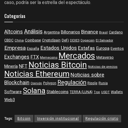
caso, podría ser la estrella del espectáculo.
Categorías
Análisis
Altcoins
Binance
Billonarios
Argentina
Cardano
Brasil
Coinbase
DeFi
CBDC
China
CryptoSpain
DEXES
Dogecoin
El Salvador
Empresa
Estados Unidos
Estafas
Europa
España
Eventos
Mercados
Exchanges
FTX
Metaverso
Memecoins
Noticias Bitcoin
NFT
Minería
Noticias de precios
Noticias Ethereum
Noticias sobre
Regulación
Blockchain
Polygon
Ripple
Rusia
Opinión
Solana
Software
Stablecoins
TERRA (LUNA)
Wallets
USDT
Tron
Web3
Tags:
Bitcoin
Inversión institucional
Regulación cripto