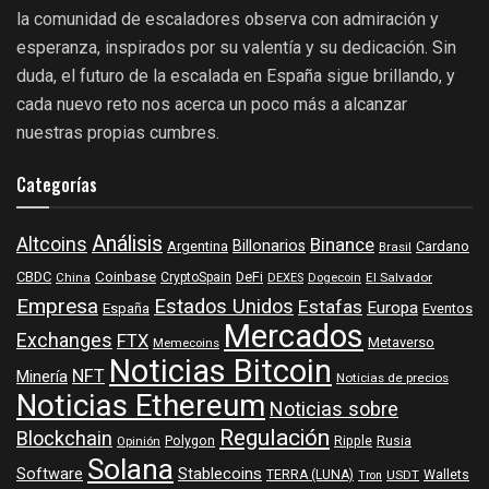
la comunidad de escaladores observa con admiración y
esperanza, inspirados por su valentía y su dedicación. Sin
duda, el futuro de la escalada en España sigue brillando, y
cada nuevo reto nos acerca un poco más a alcanzar
nuestras propias cumbres.
Categorías
Análisis
Altcoins
Binance
Billonarios
Argentina
Cardano
Brasil
Coinbase
DeFi
CBDC
China
CryptoSpain
DEXES
Dogecoin
El Salvador
Empresa
Estados Unidos
Estafas
Europa
España
Eventos
Mercados
Exchanges
FTX
Metaverso
Memecoins
Noticias Bitcoin
NFT
Minería
Noticias de precios
Noticias Ethereum
Noticias sobre
Regulación
Blockchain
Polygon
Ripple
Rusia
Opinión
Solana
Software
Stablecoins
TERRA (LUNA)
Wallets
USDT
Tron