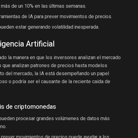
do más de un 10% en las últimas semanas.
rramientas de IA para prever movimientos de precios.
ueden estar generando volatilidad inesperada.
igencia Artificial
rmado la manera en que los inversores analizan el mercado
 que analizan patrones de precios hasta modelos
nto del mercado, la IA está desempeñando un papel
oso o podría ser el causante de la reciente caída de
isis de criptomonedas
pueden procesar grandes volúmenes de datos más
no.
 prever movimientos de precios puede ayudar a los