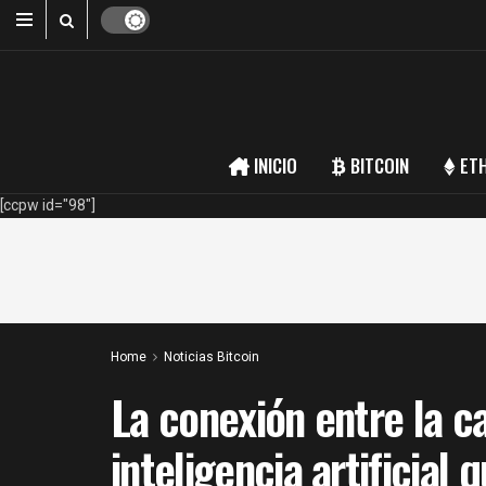
INICIO
BITCOIN
ET
[ccpw id="98"]
Home
Noticias Bitcoin
La conexión entre la ca
inteligencia artificial