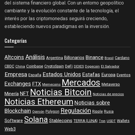
del sistema financiero global. Con un entorno geopolítico
cambiante y la evolución constante de la tecnología, el
interés por las criptomonedas seguirá creciendo,
estableciendo nuevos paradigmas en la inversión.
Categorías
Análisis
Altcoins
Binance
Billonarios
Argentina
Cardano
Brasil
Coinbase
DeFi
CBDC
China
CryptoSpain
DEXES
Dogecoin
El Salvador
Empresa
Estados Unidos
Estafas
Europa
España
Eventos
Mercados
Exchanges
FTX
Metaverso
Memecoins
Noticias Bitcoin
NFT
Minería
Noticias de precios
Noticias Ethereum
Noticias sobre
Regulación
Blockchain
Polygon
Ripple
Rusia
Opinión
Solana
Software
Stablecoins
TERRA (LUNA)
Wallets
USDT
Tron
Web3