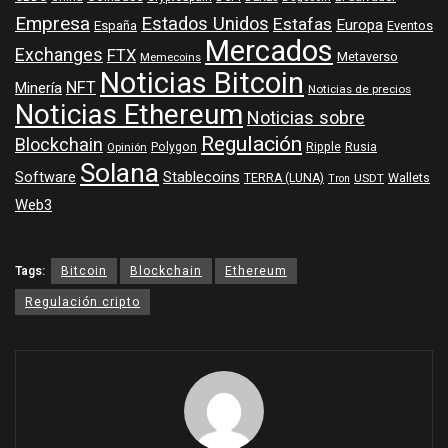
Empresa
Estados Unidos
Estafas
Europa
España
Eventos
Mercados
Exchanges
FTX
Metaverso
Memecoins
Noticias Bitcoin
NFT
Minería
Noticias de precios
Noticias Ethereum
Noticias sobre
Regulación
Blockchain
Polygon
Ripple
Rusia
Opinión
Solana
Software
Stablecoins
TERRA (LUNA)
Wallets
USDT
Tron
Web3
Tags:
Bitcoin
Blockchain
Ethereum
Regulación cripto