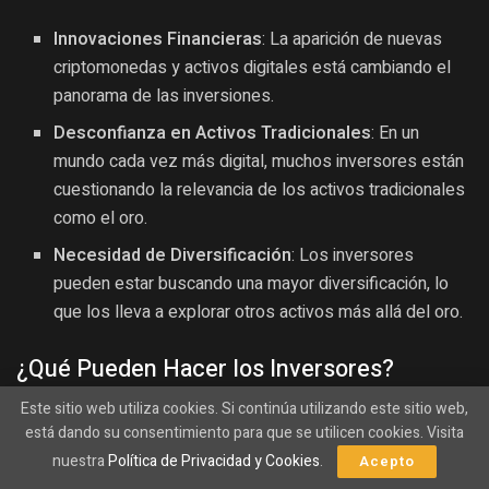
Innovaciones Financieras
: La aparición de nuevas
criptomonedas y activos digitales está cambiando el
panorama de las inversiones.
Desconfianza en Activos Tradicionales
: En un
mundo cada vez más digital, muchos inversores están
cuestionando la relevancia de los activos tradicionales
como el oro.
Necesidad de Diversificación
: Los inversores
pueden estar buscando una mayor diversificación, lo
que los lleva a explorar otros activos más allá del oro.
¿Qué Pueden Hacer los Inversores?
Este sitio web utiliza cookies. Si continúa utilizando este sitio web,
Ante esta situación incierta, los inversores deben tomar
está dando su consentimiento para que se utilicen cookies. Visita
decisiones informadas. Aquí hay algunos consejos sobre
nuestra
Política de Privacidad y Cookies
.
Acepto
cómo navegar por este entorno cambiante: