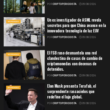
POR
CRIPTOPERIODISTA
09/08/2026
Un ex investigador de ASML revela
MERCADOS
secretos para que China avance en la
innovadora tecnología de luz EUV
POR
CRIPTOPERIODISTA
09/08/2026
El FSB ruso desmantela una red
MERCADOS
clandestina de casas de cambio de
criptomonedas con decenas de
detenidos.
POR
CRIPTOPERIODISTA
09/08/2026
Elon Musk presenta Terafab, el
MERCADOS
sorprendente rascacielos que
redefine el lujo global.
POR
CRIPTOPERIODISTA
09/08/2026