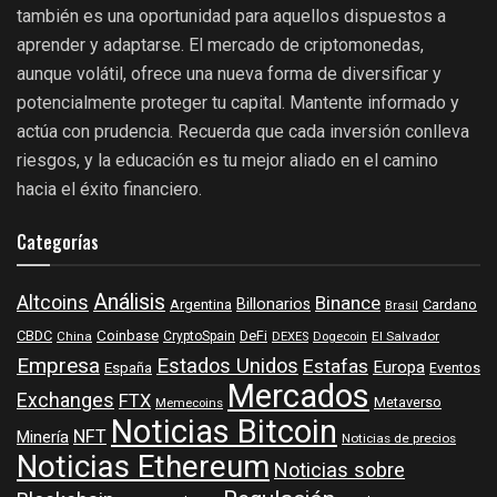
también es una oportunidad para aquellos dispuestos a
aprender y adaptarse. El mercado de criptomonedas,
aunque volátil, ofrece una nueva forma de diversificar y
potencialmente proteger tu capital. Mantente informado y
actúa con prudencia. Recuerda que cada inversión conlleva
riesgos, y la educación es tu mejor aliado en el camino
hacia el éxito financiero.
Categorías
Análisis
Altcoins
Binance
Billonarios
Argentina
Cardano
Brasil
Coinbase
DeFi
CBDC
China
CryptoSpain
DEXES
Dogecoin
El Salvador
Empresa
Estados Unidos
Estafas
Europa
España
Eventos
Mercados
Exchanges
FTX
Metaverso
Memecoins
Noticias Bitcoin
NFT
Minería
Noticias de precios
Noticias Ethereum
Noticias sobre