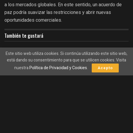
a los mercados globales. En este sentido, un acuerdo de
paz podría suavizar las restricciones y abrir nuevas
oportunidades comerciales.
También te gustará
Hyperliquid se desploma, pero un experto revela
Este sitio web utiliza cookies. Si continúa utilizando este sitio web,
una inesperada oportunidad de inversión.
está dando su consentimiento para que se utilicen cookies. Visita
06/08/2026
nuestra
Política de Privacidad y Cookies
.
Acepto
Estafadores sacan partido de las nuevas
regulaciones MiCA para engañar a los inversores
en criptomonedas.
06/08/2026
¿Por qué los Mercados de Criptomonedas se
Ven Afectados?
Inestabilidad Geopolítica:
Los conflictos geopolíticos