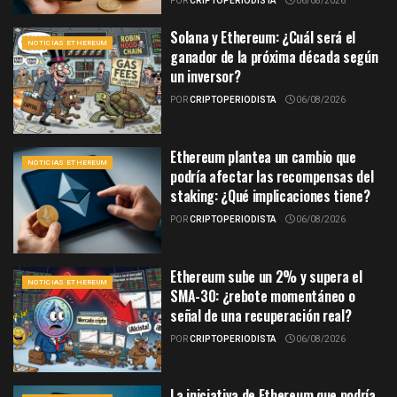
POR
CRIPTOPERIODISTA
06/08/2026
Solana y Ethereum: ¿Cuál será el
NOTICIAS ETHEREUM
ganador de la próxima década según
un inversor?
POR
CRIPTOPERIODISTA
06/08/2026
Ethereum plantea un cambio que
NOTICIAS ETHEREUM
podría afectar las recompensas del
staking: ¿Qué implicaciones tiene?
POR
CRIPTOPERIODISTA
06/08/2026
Ethereum sube un 2% y supera el
NOTICIAS ETHEREUM
SMA-30: ¿rebote momentáneo o
señal de una recuperación real?
POR
CRIPTOPERIODISTA
06/08/2026
La iniciativa de Ethereum que podría