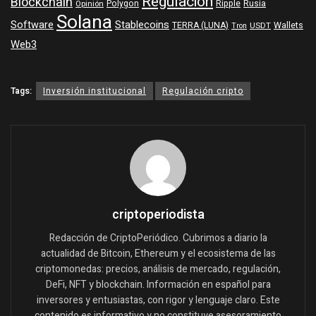
Regulación
Blockchain
Polygon
Ripple
Rusia
Opinión
Solana
Software
Stablecoins
TERRA (LUNA)
Wallets
USDT
Tron
Web3
Tags:
Inversión institucional
Regulación cripto
criptoperiodista
Redacción de CriptoPeriódico. Cubrimos a diario la
actualidad de Bitcoin, Ethereum y el ecosistema de las
criptomonedas: precios, análisis de mercado, regulación,
DeFi, NFT y blockchain. Información en español para
inversores y entusiastas, con rigor y lenguaje claro. Este
contenido es informativo y no constituye asesoramiento