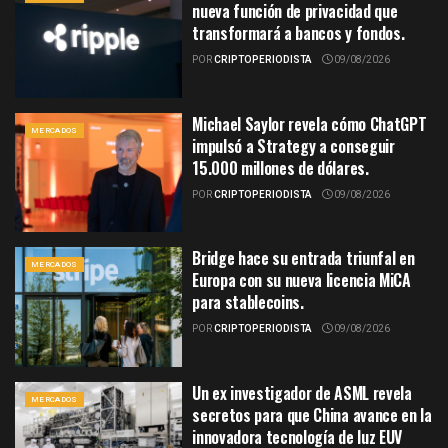
nueva función de privacidad que
transformará a bancos y fondos.
POR
CRIPTOPERIODISTA
09/08/2026
Michael Saylor revela cómo ChatGPT
MERCADOS
impulsó a Strategy a conseguir
15.000 millones de dólares.
POR
CRIPTOPERIODISTA
09/08/2026
Bridge hace su entrada triunfal en
MERCADOS
Europa con su nueva licencia MiCA
para stablecoins.
POR
CRIPTOPERIODISTA
09/08/2026
Un ex investigador de ASML revela
MERCADOS
secretos para que China avance en la
innovadora tecnología de luz EUV