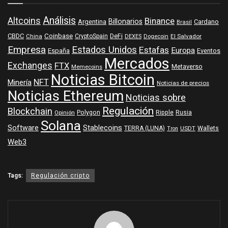
Análisis
Altcoins
Binance
Billonarios
Argentina
Cardano
Brasil
Coinbase
DeFi
CBDC
China
CryptoSpain
DEXES
Dogecoin
El Salvador
Empresa
Estados Unidos
Estafas
Europa
España
Eventos
Mercados
Exchanges
FTX
Metaverso
Memecoins
Noticias Bitcoin
NFT
Minería
Noticias de precios
Noticias Ethereum
Noticias sobre
Regulación
Blockchain
Polygon
Ripple
Rusia
Opinión
Solana
Software
Stablecoins
TERRA (LUNA)
Wallets
USDT
Tron
Web3
Tags:
Regulación cripto