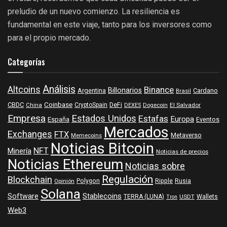
preludio de un nuevo comienzo. La resiliencia es
fundamental en este viaje, tanto para los inversores como
para el propio mercado.
Categorías
Análisis
Altcoins
Binance
Billonarios
Argentina
Cardano
Brasil
Coinbase
DeFi
CBDC
China
CryptoSpain
DEXES
Dogecoin
El Salvador
Empresa
Estados Unidos
Estafas
Europa
España
Eventos
Mercados
Exchanges
FTX
Metaverso
Memecoins
Noticias Bitcoin
NFT
Minería
Noticias de precios
Noticias Ethereum
Noticias sobre
Regulación
Blockchain
Polygon
Ripple
Rusia
Opinión
Solana
Software
Stablecoins
TERRA (LUNA)
Wallets
USDT
Tron
Web3