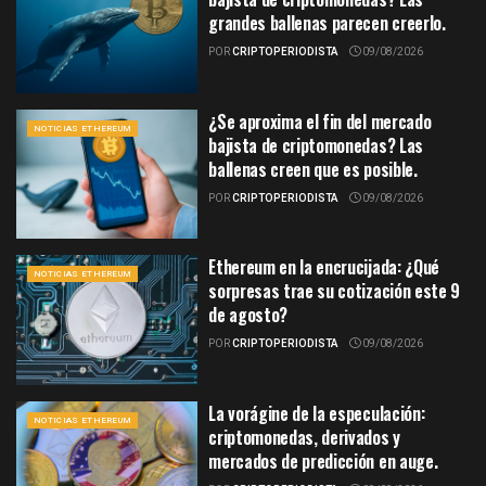
grandes ballenas parecen creerlo.
POR
CRIPTOPERIODISTA
09/08/2026
¿Se aproxima el fin del mercado
NOTICIAS ETHEREUM
bajista de criptomonedas? Las
ballenas creen que es posible.
POR
CRIPTOPERIODISTA
09/08/2026
Ethereum en la encrucijada: ¿Qué
NOTICIAS ETHEREUM
sorpresas trae su cotización este 9
de agosto?
POR
CRIPTOPERIODISTA
09/08/2026
La vorágine de la especulación:
NOTICIAS ETHEREUM
criptomonedas, derivados y
mercados de predicción en auge.