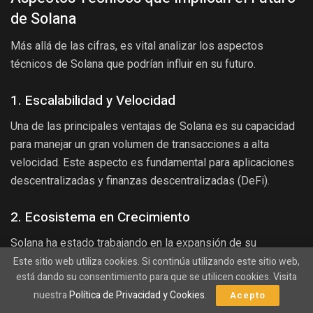
de Solana
Más allá de las cifras, es vital analizar los aspectos
técnicos de Solana que podrían influir en su futuro.
1. Escalabilidad y Velocidad
Una de las principales ventajas de Solana es su capacidad
para manejar un gran volumen de transacciones a alta
velocidad. Este aspecto es fundamental para aplicaciones
descentralizadas y finanzas descentralizadas (DeFi).
2. Ecosistema en Crecimiento
Solana ha estado trabajando en la expansión de su
ecosistema. Algunos de los puntos a tener en cuenta son:
Este sitio web utiliza cookies. Si continúa utilizando este sitio web,
está dando su consentimiento para que se utilicen cookies. Visita
Proyectos emergentes: La aparición de nuevos
nuestra
Política de Privacidad y Cookies
.
Acepto
proyectos en la red puede atraer más usuarios.